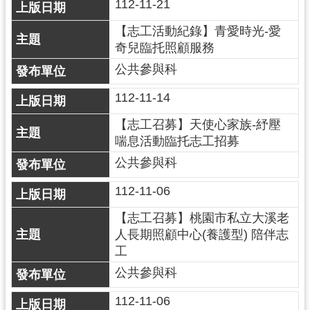
紹
112-11-21
相
【志工活動紀錄】青愛時光-愛
關
奇兒臨托照顧服務
連
公共參與科
結
112-11-14
政
府
【志工召募】天使心家族-紓壓
資
喘息活動臨托志工招募
訊
公共參與科
公
開
112-11-06
【志工召募】桃園市私立大溪老
回
人長期照顧中心(養護型) 陪伴志
首
工
頁
公共參與科
網
112-11-06
站