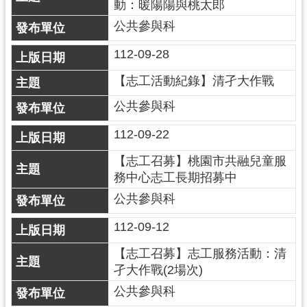
動：暖陽陽與桃太郎
網
公共參與科
站
安
112-09-28
全
【志工活動紀錄】清孑大作戰
政
策
公共參與科
政
112-09-22
府
【志工召募】桃園市共融兒童服
網
務中心志工長期招募中
站
資
公共參與科
料
112-09-12
開
放
【志工召募】志工服務活動：清
宣
孑大作戰(2場次)
告
公共參與科