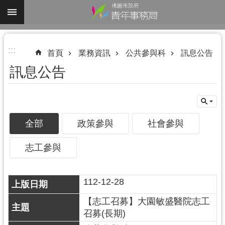
跳到主要內容區塊
進
:::
階
首頁
業務資訊
公共參與科
訊息公告
搜
訊息公告
尋
全部
政策參與
社會參與
認
識
志工參與
我
們
112-12-28
業
務
【志工召募】大園敏盛醫院志工
資
召募(長期)
訊