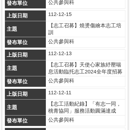
公共參與科
訊
112-12-15
息
公
【志工召募】燒燙傷繪本志工培
告
訓
公共參與科
便
民
112-12-13
服
務
【志工召募】天使心家族紓壓喘
息活動臨托志工2024全年度招募
桃
公共參與科
青
資
112-12-11
源
【志工活動紀錄】「有志一同，
基
桃青協同」服務活動圓滿達成
地
公共參與科
介