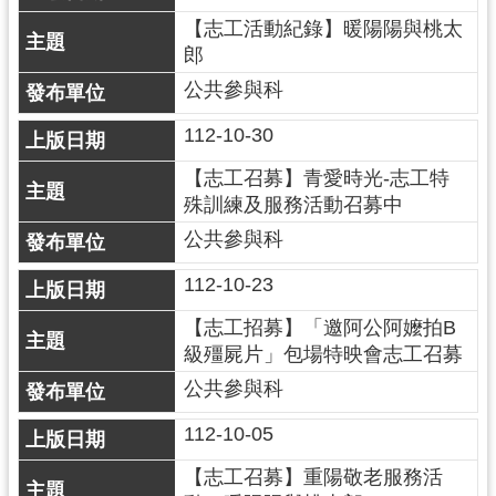
導
【志工活動紀錄】暖陽陽與桃太
覽
郎
公共參與科
市
政
112-10-30
信
箱
【志工召募】青愛時光-志工特
殊訓練及服務活動召募中
桃
公共參與科
園
市
112-10-23
政
府
【志工招募】「邀阿公阿嬤拍B
級殭屍片」包場特映會志工召募
隱
公共參與科
私
權
112-10-05
政
【志工召募】重陽敬老服務活
策