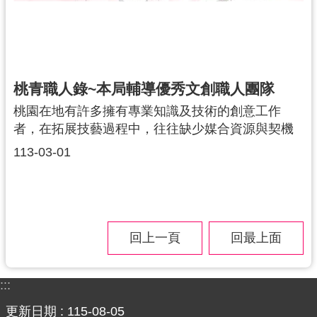
訊
息
公
告
桃青職人錄~本局輔導優秀文創職人團隊
便
桃園在地有許多擁有專業知識及技術的創意工作
民
者，在拓展技藝過程中，往往缺少媒合資源與契機
服
去了解市場及品牌位置。因此，青年局事務局(以下
113-03-01
務
稱本局)依照各階段職人需求和能力投入多元資源進
行協力，期待職人都能適性發展達成目標。
桃
青
資
源
回上一頁
回最上面
基
地
:::
介
更新日期
115-08-05