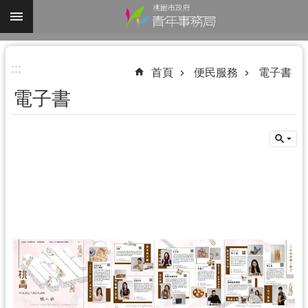
跳到主要內容區塊
進
:::
階
首頁
便民服務
電子書
搜
電子書
尋
認
識
我
們
業
務
資
訊