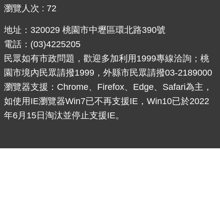
瀏覽人次
72
訊
地址：320029 桃園市中壢區環北路390號
息
公
電話：(03)4225205
告
民眾如有市政問題，歡迎多加利用1999專線洽詢；桃
園市境內民眾請撥1999，外縣市民眾請撥03-2189000
便
民
瀏覽器支援：Chrome、Firefox、Edge、Safari為主，
服
如使用IE瀏覽器Win7已不再支援IE，Win10已於2022
務
年6月15日淘汰並停止支援IE。
桃
青
資
源
基
地
介