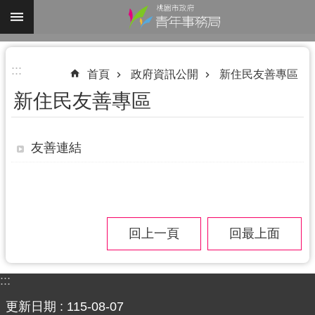
跳到主要內容區塊
進
:::
階
首頁
政府資訊公開
新住民友善專區
搜
新住民友善專區
尋
友善連結
認
識
我
們
回上一頁
回最上面
業
務
:::
資
更新日期
115-08-07
訊