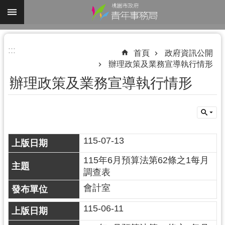
跳到主要內容區塊
進
:::
階
首頁
政府資訊公開
辦理政策及業務宣導執行情形
搜
尋
辦理政策及業務宣導執行情形
認
115-07-13
識
我
115年6月預算法第62條之1每月
們
調查表
業
會計室
務
115-06-11
資
訊