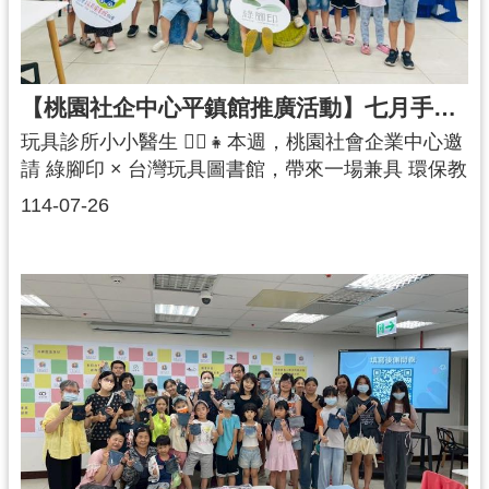
者！你們的每一次揉捏、每一份創作，都是對環境
最溫柔的行動。透過這樣的體驗，我們將永續融入
日常，也讓美食成為守護地球的一部分。 🌱🌸
【桃園社企中心平鎮館推廣活動】七月手作新生・永續生活-玩具診所小小醫生：玩具拆解課程
玩具診所小小醫生 👨‍⚕️👧本週，桃園社會企業中心邀
請 綠腳印 × 台灣玩具圖書館，帶來一場兼具 環保教
育與創意思維的「玩具拆解課程」。探索玩具的秘
114-07-26
密課程中，講師帶領孩子們化身「小小醫生」，親
手拆解壞掉的玩具。從齒輪、電線到小馬達，孩子
們在過程中認識玩具的結構與運作原理，並透過觀
察與實作培養 STEAM 思維，同時鍛鍊邏輯與動手
能力。從拆解到思考：玩具的第二生命除了技術學
習，課程也引導孩子們思考：「壞掉的玩具真的只
能丟掉嗎？」藉由討論與創意發想，孩子們逐漸理
解玩具不必僅止於一次性使用，還能透過再利用或
改造，延續它們的價值與生命。玩具與環境的連結
您知道嗎？一個玩具的平均壽命僅 6 個月，且市面