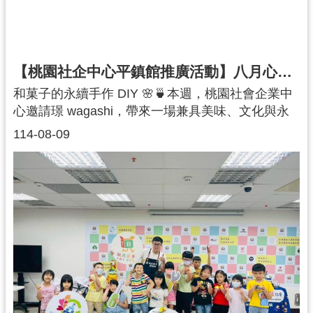
續擴展，為更多人帶來支持與幸福。
【桃園社企中心平鎮館推廣活動】八月心繫之手・溫暖同行-和菓子的永續手作DIY
和菓子的永續手作 DIY 🌸🍵本週，桃園社會企業中
心邀請璟 wagashi，帶來一場兼具美味、文化與永
續思維的和菓子手作體驗課程。五感體驗 × 節氣文
114-08-09
化課程從節氣與生活出發，講師引導參與者透過視
覺、嗅覺、聽覺、觸覺與味覺，全方位感受食材與
自然的連結。在專注的實作中，大家一步步完成屬
於自己的和菓子，體驗甜點製作的細膩與美感。從
美味到永續的思考除了品嚐美味，課程更強調食材
珍惜與減少浪費的重要性。您知道嗎？糧食浪費所
造成的碳排放，已是全球第三大排碳來源。透過這
次課程，參與者不僅學會和菓子製作技巧，更重新
思考「飲食」與「永續」的關係，理解甜點也能與
地球友好。感謝每一位專注製作、用心感受的參與