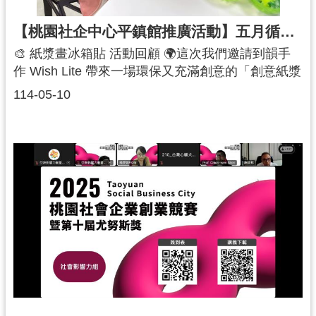
【桃園社企中心平鎮館推廣活動】五月循環新生・創意織夢-創意紙漿畫冰箱貼
🎨 紙漿畫冰箱貼 活動回顧 🌍這次我們邀請到韻手
作 Wish Lite 帶來一場環保又充滿創意的「創意紙漿
畫冰箱貼」手作體驗！✨從海洋飄來的塑膠垃圾，
114-05-10
到工廠中無法販售的NG尿布紙漿，透過巧思與雙
手，轉化為具備環保意象的藝術作品♻️韻手作讓廢
棄物重獲新生，也讓「環保」成為每個人都能親手
實踐的創作歷程💖活動中，講師不只帶領大家一步
步完成紙漿畫，更分享了許多回收與再生的知識小
祕密——❓你知道嗎❓尿布其實也可以回收再利用！
即使是工廠中不合格、無法販售的NG尿布，也能經
過專業處理，分解成三種可再利用的原料：🔸 紙
漿：可用來製作紙張、手作材料等，🔸 塑膠顆粒：
能再製成生活用品或建材，🔸 吸水鹽（高分子吸收
體）：還能應用於農業保水土壤中！這些原本被視
為廢棄的材料，在創意與科技的幫助下重新回到我