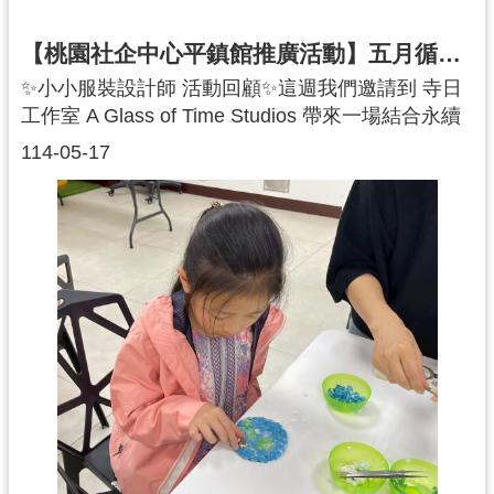
率） 認證，為團隊與企業合作建立信任基礎。4️⃣ 第
三方認證 的持續經營亦需資源挹注，若能被企業認
【桃園社企中心平鎮館推廣活動】五月循環新生・創意織夢-小小服裝設計師
同其方案價值，將能促成更多支持與合作。5️⃣ 有團
✨小小服裝設計師 活動回顧✨這週我們邀請到 寺日
隊構想結合休閒農業區與友善職場，打造具永續與
工作室 A Glass of Time Studios 帶來一場結合永續
包容性的創新場域。這不只是提案的起點，更是一
與創意的「小小服裝設計師」手作體驗💖孩子們運
場青年實踐公共參與的思辨實驗場🧬期待在下一場
114-05-17
用回收舊衣與裝飾花邊動手設計出一件件別具風格
共識會議，看見更多創新、有感、具執行力的行動
的迷你服裝👚體驗從零開始創作的成就與樂趣！💡
方案💪#桃園青年 #參與式預算 #青年提案進行式#共
這場活動不只是創意實作更讓孩子們親身接觸回收
創未來 #青年事務局 #社企共識會議
再利用的理念♻️學習如何為舊物賦予新生命讓環保
與美感在生活中自然發生🌍❓你知道嗎❓時尚產業是
全球污染的主要來源之一❗因此選擇環保材質與回收
設計，不僅能激發創意更能有效減少浪費、為地球
盡一份心力 💚👕💖感謝每一位參與的大小設計師💖
你們的每一個創意都是邁向更美好未來的一步讓我
們一起用雙手與創意打造屬於下一代的永續時尚
吧！🌟#桃園市政府社會企業中心 #寺日工作室 #小
小服裝設計師 #永續時尚 #親子手作