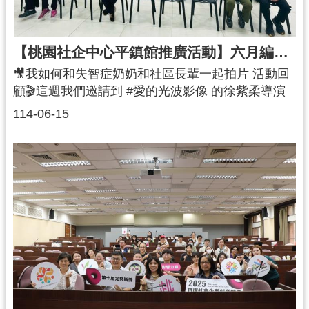
內部反思到外部連結，全面強化社企團隊的視野與
實戰能力。打造社會企業，不只是理想，更是落地
的策略與行動。本場活動特別邀請桃園市政府青年
【桃園社企中心平鎮館推廣活動】六月編織時光・影像人生-我如何和失智症奶奶和社區長輩一起拍片
事務局施鈴邦科長到場勉勵參與團隊，肯定大家的
🎥我如何和失智症奶奶和社區長輩一起拍片 活動回
投入，並鼓勵所有參賽者在接下來的決賽中全力以
顧🎬這週我們邀請到 #愛的光波影像 的徐紫柔導演
赴，發揮創意、展現價值，在舞台上發光發熱！
帶來一場充滿感動與故事力的影像交流時光 💡導演
👩‍🏫 講師：沈建文 教授｜國立中央大學亞洲影響力
114-06-15
不僅介紹了如何與失智症奶奶及社區長輩一起完成
衡量與管理研究總中心主任楊雯婷 資深經理｜國立
紀錄片《記憶戰隊》，更分享了從前製準備、拍攝
中央大學亞洲影響力衡量與管理研究總中心#社會企
動員，到影片完成的點滴過程。在這場溫暖的陪伴
業 #LeanCanvas #社會使命 #SEWF #人與地球優
旅程裡，我們看見了長輩參與影像創作所展現的自
先 #永續經營#2025桃園社會企業創業競賽 #第十屆
信、投入與成就感 ✨❓你知道嗎❓失智症不只發生在
尤努斯奬 #社會企業組
長者身上，年輕人也可能因為遺傳、疾病或壓力引
發早發型失智❗透過理解與接納，我們可以陪伴每一
位被遺忘的記憶，重新找到連結與尊嚴 💖這場活動
不只是影像欣賞，更是一場跨世代的溝通與理解，
讓我們重新思考「陪伴」的樣貌，也學習用創意和
行動，為高齡社會注入溫柔的改變力量 ✨💖感謝每