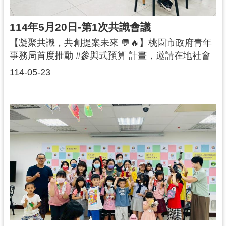
找到適合你們發光的舞台✨讓我們持續攜手前進，
打造一個有溫度、有行動力的桃園社創環境！#桃園
114年5月20日-第1次共識會議
社創 #參與式預算 #青年局支持你 #社企力量 #共創
【凝聚共識，共創提案未來 💬🔥】桃園市政府青年
行動 #凝聚改變
事務局首度推動 #參與式預算 計畫，邀請在地社會
企業一同參與公共事務，透過實際行動，打造屬於
114-05-23
青年的理想城市！🌆🧡在第一場共識會議中，來自
各領域的青年團隊齊聚一堂，透過主題分組與團隊
輪換，深入交流、激盪創意，不僅更理解彼此構
想，也逐步聚焦具體行動方向。🎯本次活動也特別
邀請 Canopi 樹冠 執行長 楊家彥 分享實務經驗，從
社會創新、影響力衡量、公民參與等面向切入，引
導團隊反思初衷、對焦議題、優化提案內容，讓每
位參與者都收穫滿滿💡！📌 討論亮點摘要：1️⃣ 多數
團隊正處於發展階段，盼透過預算支應行銷費用，
如社群廣告、品牌曝光等。2️⃣ 希望藉由專業課程打
造專屬品牌，提升識別度、建立與消費者的溝通管
道。3️⃣ 盼由課程協助導入 SROI（社會投資報酬