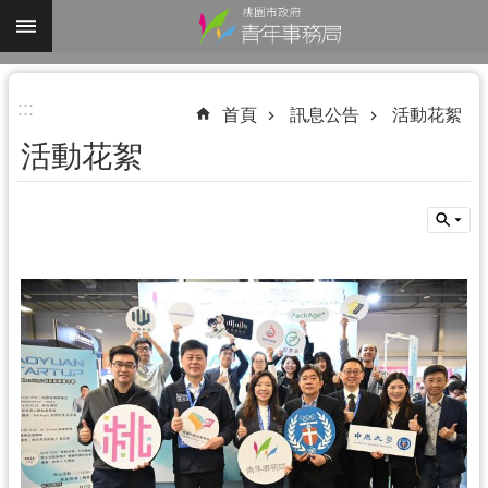
跳到主要內容區塊
進
:::
階
首頁
訊息公告
活動花絮
搜
活動花絮
尋
認
識
我
們
業
務
資
訊