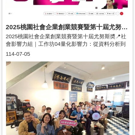
導下，大家將舊牛仔褲口袋升級製作成實用又有型
的零錢包。每一道縫線與剪裁，不僅延續了衣物的
故事，也實踐了資源再利用的理念。社會價值 × 共
融實踐萱藝新知關懷協會的夥伴們不只是巧手創作
2025桃園社會企業創業競賽暨第十屆尤努斯奬｜社會影響力組｜工作坊04
者，更是身障家庭的主要照顧者。透過創意手作，
2025桃園社會企業創業競賽暨第十屆尤努斯奬📍社
他們將環保理念傳遞出去，同時也為身障青年創造
會影響力組｜工作坊04量化影響力：從資料分析到
學習與工作的舞台，展現社會企業「永續 × 共融」
社會投資報酬「社會影響力組」第四場全日線上工
的雙重價值。感謝每一位參與者的投入與行動。這
114-07-05
作坊，正式邁向影響力資料的分析與資料庫的建
場活動不僅是對環境的「溫柔革命」，更是對社會
立。本場次特別邀請國立中央大學教授、亞洲影響
共融的具體實踐。讓我們一起用雙手延續衣物的故
力衡量與管理研究總中心主任、SROI 認證高階執業
事，織出更永續的未來。 🌍♻️
師 沈建文老師授課，帶領晉級團隊理解如何透過數
據展現社會價值。沈老師課程重點包含：資料的整
理方法與結構化呈現技巧如何透過影響力資料建立
完整資料庫社會投資報酬分析（SROI） 的基礎概念
介紹課程中，團隊不僅學習到工具操作，也開始思
考如何將日常行動化為可量化的成果，進一步以數
據支持決策，證明社會改變的真實價值。此外，桃
園市政府青年事務局沈世國專委也特別上線，為參