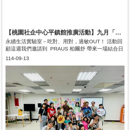
網
站
安
全
【桃園社企中心平鎮館推廣活動】九月「生活共感・綠意相伴」永續生活實驗室－吃對、用對，過敏OUT！
政
永續生活實驗室－吃對、用對，過敏OUT！ 活動回
策
顧這週我們邀請到 PRAUS 柏爾舒 帶來一場結合日
政
常健康與永續教育的特別課程課程中帶領大家一步
114-09-13
府
步認識食品與保養品的成分從食品標示到常見過敏
網
原再到保養品中潛藏的敏感因子讓參與者不只是動
站
手做分類實驗更能培養「安心吃、放心用」的生活
資
能力你知道嗎使用清潔用品後，並不是聞起來香香
料
的才代表洗乾淨喔！真正的安全與清潔來自對成分
開
的理解與正確選擇感謝每一位專注投入、勇於發問
放
的參與者你們的每一次思考與選擇都是守護健康、
宣
實踐永續的最好行動
告