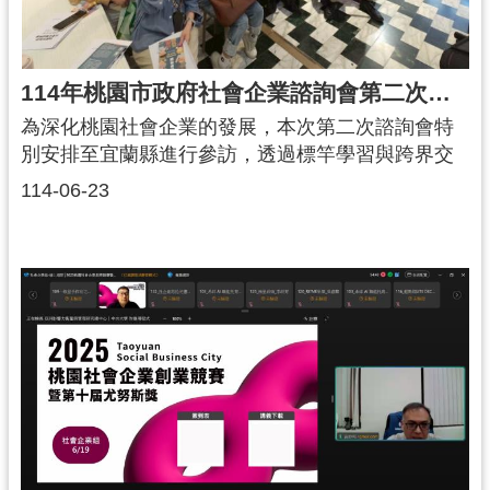
與團隊加油打氣。他期勉大家持續深耕社會影響力
的專業，累積更多實務經驗，為桃園創造更多正向
改變。這場工作坊提醒我們：影響力不僅是故事的
114年桃園市政府社會企業諮詢會第二次會議
分享，更需要以數據化的方式展現，未來也將有更
為深化桃園社會企業的發展，本次第二次諮詢會特
多以數據驅動的決策，讓社會價值被更廣泛看見。
別安排至宜蘭縣進行參訪，透過標竿學習與跨界交
下一站：決賽日！敬請持續關注 7 月 19 日（六）於
流，實地了解在地優質社會企業的經營策略與創新
桃園市政府青年事務局舉行的「2025 桃園社會企業
114-06-23
模式。藉由他山之石，桃園團隊得以啟發更多實務
創業競賽暨第十屆尤努斯奬」決賽暨頒獎典禮，一
操作的新思維，並凝聚永續發展的策略方向。本次
同見證「社會影響力組」與「社會企業組」的精彩
會議由 金志聿副秘書長 擔任主席，並邀請三位社會
成果！
企業代表帶來寶貴經驗分享：金魚厝邊 創辦人 彭仁
鴻：透過活化老屋與串聯在地職人資源，結合台鐵
票券行銷與導覽體驗，讓旅客以一張票走進頭城的
文化日常。他強調「創意要在地，文化要留下」，
才能真正帶動地方的自發與永續。茶籽堂 永續長 張
瑋珊：面對在地人口老化挑戰，茶籽堂以契作協助
農民種植苦茶樹，並將苦茶油導入民生應用與產品
設計，搭配循環瓶概念，吸引年輕人返鄉投入，實