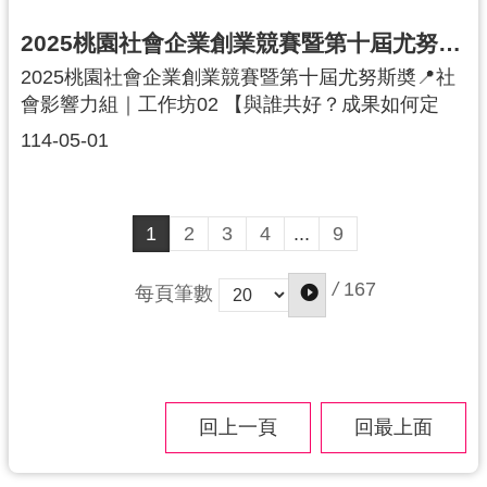
們的生活中，不只是物品的重生，也是一場對地球
更友善的選擇🌎✨💖 感謝每一位參與者的熱情投入
2025桃園社會企業創業競賽暨第十屆尤努斯奬｜社會影響力組｜工作坊02
💖每一次的參與，都是為環境盡一份心力的開始，
2025桃園社會企業創業競賽暨第十屆尤努斯奬📍社
讓我們持續以創意與行動，一起為永續努力！#社會
會影響力組｜工作坊02 【與誰共好？成果如何定
企業中心 #紙漿畫冰箱貼 #環保愛地球 #韻手作
義？】在第二堂課中，我們帶領團隊進一步聚焦影
114-05-01
響力地圖的關鍵：誰是我們最重要的利害關係人？
我們希望為他們帶來什麼樣的改變？透過影響力工
具的使用與實例分析，團隊學會如何釐清目標對象
1
2
3
4
...
9
與預期成果，也為後續的影響力邏輯框架建立了重
要基石。競賽不只是得分的戰場，更是鍛鍊社會創
/
167
每頁筆數
業思維的實驗室！-👨‍🏫 主講講師：沈建文｜國立中
央大學教授亞洲影響力衡量與管理研究總中心主
任、SROI高階認證執業師、聯合國開發計劃署SDG
影響力標準認證訓練講師-✨感謝主辦單位 桃園市政
府青年事務局 公共參與科 施鈴邦科長 線上出席，
回上一頁
回最上面
與我們一同聚焦影響力創業的核心課題，持續用行
動支持青年社會創業者的探索與實踐！#SROI #影
響力衡量 #社會價值 #社企數據化 #創新提案 #2025