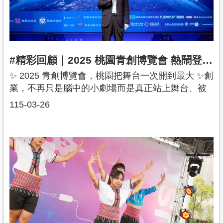
紹
續發光！💡
相
關
連
結
#精彩回顧｜2025 桃園青創博覽會 熱鬧登場🔥
✨ 2025 青創博覽會，桃園把舞台一次開到最大 ✨創
政
業，不再只是腦中的小劇場而是真正站上舞台、被
府
資
世界看見📍 114/12/9 桃園會展中心🔥 120組新創團
115-03-26
訊
隊同場亮相敢衝的青年，站在最前線而對面就是願
公
意投資的目光 從 AI 🤖、智慧製造 ⚙️、生醫科技 🧬
開
到永續科技 🌱桃園把資源、場域與國際網絡直接帶
到現場 創業者不用再等待能與世界對話、與未來接
軌的機會就在眼前桃園，讓青年扎根也從這裡起
回
飛！讓我們一起透過活動照片回顧當天熱力滿滿的
首
青創盛會吧！🎉🔥
頁
網
站