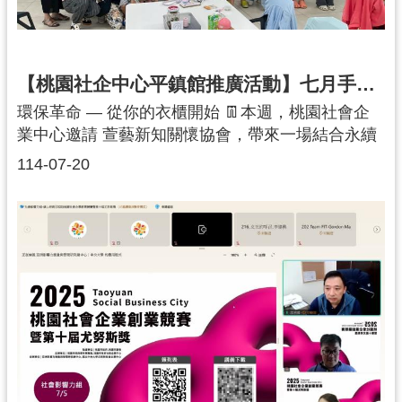
上大多為塑膠製成，難以分解並可能對環境造成長
遠影響。透過這次課程，孩子們不僅學會拆解技
巧，更在心中種下了 環保思維與永續意識的種子。
感謝每一位認真參與、充滿好奇的小醫生！每一次
【桃園社企中心平鎮館推廣活動】七月手作新生・永續生活-環保革命－從你的衣櫃開始
轉動螺絲、每一次發問與觀察，都是邁向永續未來
環保革命 — 從你的衣櫃開始 👖本週，桃園社會企
的重要一步。相信這份探索與學習，將在孩子們未
業中心邀請 萱藝新知關懷協會，帶來一場結合永續
來的選擇與創作中，持續守護我們的地球。 🌍🌱
思維與創意實作的 升級改造課程。透過環境教育與
114-07-20
手作體驗，讓參與者重新思考「快時尚」背後的環
境代價，並實際動手將舊牛仔褲改造成獨一無二的
零錢包。永續觀念 × 快時尚省思課程一開始，講師
以牛仔褲為例，說明服裝產業在製程中所帶來的環
境衝擊：一條牛仔褲平均需消耗 超過 7,000 公升的
水大量製造與丟棄，造成嚴重廢棄衣物與資源浪費
快時尚快速更新，間接加劇碳足跡與污染問題透過
數據與案例，參與者更深刻理解到：每一次延長衣
物壽命、選擇升級改造或資源再利用，都是為地球
減壓的重要行動。創意實作 × 循環利用在講師的引