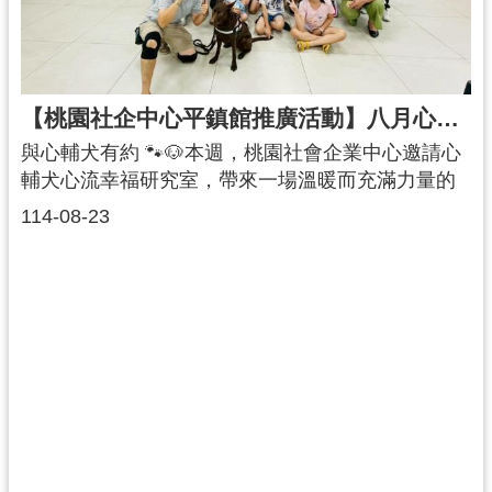
【桃園社企中心平鎮館推廣活動】八月心繫之手・溫暖同行-與心輔犬有約
與心輔犬有約 🐾🐶本週，桃園社會企業中心邀請心
輔犬心流幸福研究室，帶來一場溫暖而充滿力量的
「與心輔犬有約」活動。認識心輔犬 × 近距離陪伴
114-08-23
活動中，講師分享了心輔犬的培育歷程，並帶領大
家與犬隻近距離互動。參與者在陪伴中感受到安心
與信任，也實際體會到心輔犬在復健、心理支持與
社交互動上所扮演的重要角色。心輔犬的多元應用
您知道嗎？心輔犬的服務對象不僅限於身心障礙族
群，還能應用於：校園教育情緒支持高齡陪伴這些
應用幫助人們減緩焦慮、提升口語與社交能力，並
進一步成為促進社會共融的重要橋樑。感謝每一位
參與者的投入與體驗！在溫柔的陪伴中，我們看見
了更多元而有力的連結，也期待心輔犬的角色能持