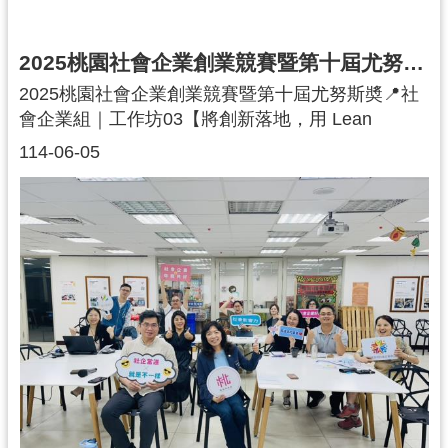
國際關懷 #社會企業 #永續行動
2025桃園社會企業創業競賽暨第十屆尤努斯奬｜社會企業組｜工作坊03
2025桃園社會企業創業競賽暨第十屆尤努斯奬📍社
會企業組｜工作坊03【將創新落地，用 Lean
Canvas 驅動變革】在第三場社會企業組工作坊中，
114-06-05
沈建文老師帶領各參賽團隊進一步拆解 精實畫布
（Lean Canvas）的應用。從價值主張、顧客細分
到關鍵指標的設定，幫助團隊規劃創業藍圖，讓社
會影響力不再只停留在理想，而是化為具體的行動
方案。每一格畫布，都是一次思考的鍛鍊；每一項
落筆，都是影響力的雛型。未來的社會企業家，就
從這裡開始！👨‍🏫 主講講師：沈建文｜國立中央大
學教授亞洲影響力衡量與管理研究總中心主任、
SROI認證高階執業師#精實畫布 #LeanCanvas #社
會創業 #創新落地 #社會企業設計 #青年創新 #社企
競賽 #創業培訓#2025桃園社會企業創業競賽 #第十
屆尤努斯奬 #社會企業組