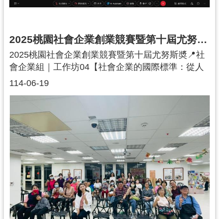
踐地方文化與產業的再生。連橫生技 創辦人 蔡瀚
霆：結合地方組織與技術團隊，不僅提升農產品價
值，更以特殊技術將廚餘與殘渣轉化為貓砂原料，
2025桃園社會企業創業競賽暨第十屆尤努斯奬｜社會企業組｜工作坊04
實現廢棄物再生的循環經濟模式，帶動地方經濟活
2025桃園社會企業創業競賽暨第十屆尤努斯奬📍社
化。除了講者分享，現場也邀集桃園市各局處委
會企業組｜工作坊04【社會企業的國際標準：從人
員，以及亞洲大學劉子琦助理教授、味全龍職業棒
到地球的永續承諾】第四場社會企業組工作坊於
球隊林芳燕執行董事、慕渴股份有限公司吳妮庭永
114-06-19
6/19 劃下完美句點。課程延續前次 Lean Canvas 的
續長，與桃園在地社企團隊 蜂湧數位商店、Re’me
實作進度，聚焦在收入來源與成本結構兩大區塊。
果菓、Wish Lite、榮華竹業、台灣無障礙汽車有限
逐步引導團隊建立對財務面的理解，釐清自身商業
公司、亞植有機農場等，共同交流如何整合資源、
模式背後的經濟邏輯，為未來的永續經營打下穩固
連結利害關係人，發揮更大的社會影響力。透過跨
基礎。財務只是開始，真正的挑戰是如何在追求永
界對話與互利合作，桃園社企展現「向下扎根」的
續的同時，對齊國際標準、放大社會影響力。下半
精神，逐步建構穩固而茁壯的生態系，推動在地與
場轉入國際視角，聚焦社會企業如何對齊國際標
社會企業的共同成長。未來，桃園將持續以在地為
準、實踐永續經營。透過宗旨、收入、盈餘分配三
起點，深化跨域合作與實踐成果，為永續發展開創
項指標，帶領團隊實際檢視自身的營運模式是否符
更多元的解方。
合社會企業精神與國際標準，並思考如何在現有基
礎上優化、進化。課程從精實畫布到國際標準，從