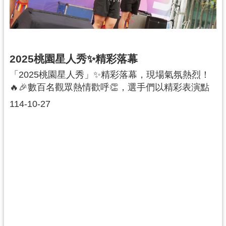
導
覽
市
政
2025桃園星人秀✨精彩落幕
信
「2025桃園星人秀」✨精彩落幕，現場氣氛熱烈！
箱
🔥🎉數百名觀眾熱情歡呼👏，選手們以精彩表演點
燃現場💥，舞台上的每一瞬都精彩紛呈🌟。冠軍選
桃
114-10-27
園
手深情獻唱🎤，樂團充滿能量的演奏🎸🥁，舞者們
市
炫技絕倫💃🕺，讓掌聲不斷👏👏。比賽過程中，還有
政
不少感人瞬間💖與趣味花絮😂，展現桃園青年的熱
府
情與創意🌈。現場氛圍都為青春喝采🎊，留下滿滿
回憶📸💫！
隱
私
權
政
策