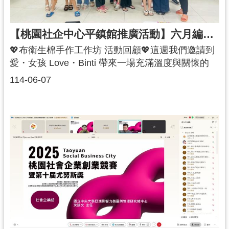
賽 #第十屆尤努斯奬 #社會影響力組
【桃園社企中心平鎮館推廣活動】六月編織時光・影像人生-愛女孩手作布衛生棉工作坊
💖布衛生棉手作工作坊 活動回顧💖這週我們邀請到
愛・女孩 Love・Binti 帶來一場充滿溫度與關懷的
「布衛生棉手作工作坊」🧵💡活動中，講師不僅分
114-06-07
享了在非洲推動女性健康與教育的真實故事，也一
步步帶領大家親手縫製布衛生棉，用最簡單的行
動，實踐對全球女性議題的支持與理解 ✨❓你知道嗎
❓在許多地區，女性因為缺乏生理用品而無法穩定上
學或工作，而一片布衛生棉，就可能是她們走出困
境的第一步。透過這樣的手作體驗，我們不只學會
了縫紉技巧，更打開了通往性別平權與國際關懷的
視野🌍💪💖感謝每一位參與者的細心與投入💖你們
的每一針一線都是對女性權益的支持與陪伴讓我們
一起用行動改變世界🧶✨#桃園市政府社會企業中心
#愛女孩國際關懷協會 #布衛生棉手作 #性別平權 #