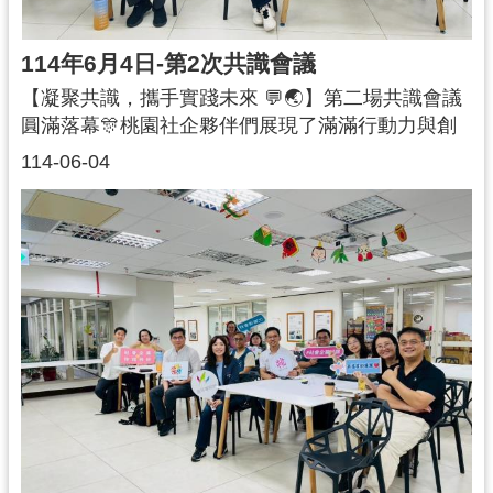
114年6月4日-第2次共識會議
【凝聚共識，攜手實踐未來 💬🌏】第二場共識會議
圓滿落幕🎊桃園社企夥伴們展現了滿滿行動力與創
意，不僅提出更具體的行動構想，更一同決議如何
114-06-04
運用參與式預算💰目標是發揮每一分資源的最大價
值，擴大社會影響力🌆🧡延續第一場會議激盪出的
想法，各團隊在短短兩週內積極打磨構想、發展執
行藍圖，從專業課程、行銷推廣、交流展會、跨局
處合作等多元面向出發📬共同思考如何讓資源產生
真正的改變與連結📈✨最終，在大家的討論與投票
下，三個行動方案已確定出爐，未來將由青年事務
局協助資源投入，全力支持落地推動！特別感謝每
一組用心提案的團隊💡即使這次尚未被選上，你們
的努力與創意我們都看見了，這場會議不是句點，
而是一個更長遠合作的起點。我們也將持續關注這
些構想的發展機會，在未來不同的計畫與資源中，