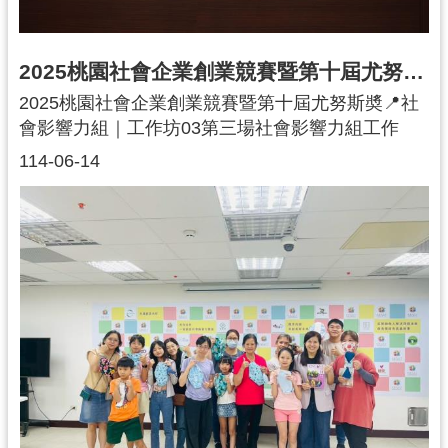
一位用心聆聽與參與的朋友💖你們的關注，就是對
高齡照護與社區共融最有力的支持讓我們繼續用故
事編織記憶，一起創造更多美好片刻 📽️🌟邀阿公阿
2025桃園社會企業創業競賽暨第十屆尤努斯奬｜社會影響力組｜工作坊03
嬤拍Ｂ級殭屍片 #桃園市政府社會企業中心 #愛的
2025桃園社會企業創業競賽暨第十屆尤努斯奬📍社
光波影像 #記憶戰隊 #高齡友善社會 #社會企業 #影
會影響力組｜工作坊03第三場社會影響力組工作
像敘事 #失智症關懷 #社區共融
坊，持續協助團隊釐清初賽準備過程中的疑問，並
114-06-14
一步步建立完善的影響力架構。從預期成果指標的
設定、量表設計，到影響力資料蒐集與影響力因子
的介紹。沈建文老師以豐富的實務經驗，帶領團隊
深入掌握評估要領，為後續影響力報告打下紮實基
礎。特別感謝桃園市政府青年事務局侯佳齡局長，
於下午課程中蒞臨現場，親自為晉級決賽的團隊打
氣勉勵，現場氣氛熱烈，讓大家在備賽路上收穫更
多信心與動力！👨‍🏫 講師：沈建文｜國立中央大學
教授亞洲影響力衡量與管理研究總中心主任、SROI
認證高階執業師#影響力評估 #預期成果指標 #影響
力資料蒐集 #影響力因子#2025桃園社會企業創業競