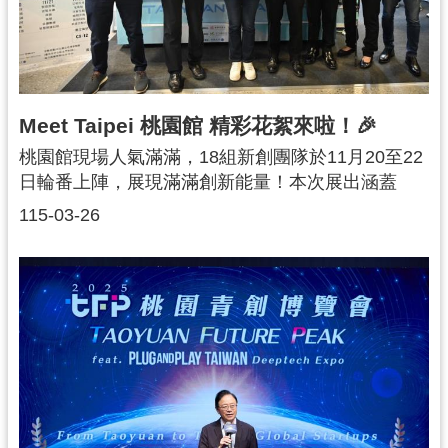
訊
息
公
告
Meet Taipei 桃園館 精彩花絮來啦！🎉
便
桃園館現場人氣滿滿，18組新創團隊於11月20至22
民
日輪番上陣，展現滿滿創新能量！本次展出涵蓋
服
AI、永續、教育與生活科技等多元領域，並以TO
115-03-26
務
G、TO B、TO C三大面向呈現應用成果。像是「無
聲科技」的虛擬手語導引系統，已導入樂天桃園棒
桃
球場與桃捷站，打造更友善的智慧環境；「加加減
青
減」則結合AI與塗層技術，提升太陽能發電效率，
資
推動綠能應用。現場不僅有技術展示，更促成多場
源
媒合交流，團隊們把握機會積極拓展市場、人脈連
基
結，收穫滿滿✨青年局持續打造一站式創業支持，
地
從資源到市場全面助攻，讓桃園成為青年創業首選
介
城市！💪三天展期持續精彩，桃園青年創新實力持