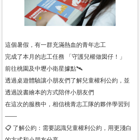
訊
息
公
告
這個暑假，有一群充滿熱血的青年志工
便
民
完成了本月的志工任務 「守護兒權做囡仔！」
服
前往桃園及中壢小衛星據點🛰️
務
透過桌遊體驗讓小朋友們了解兒童權利公約，並
桃
青
透過說書繪本的方式陪伴小朋友們
資
在這次的服務中，相信桃青志工隊的夥伴學習到
源
——
基
地
📋 了解公約：需要認識兒童權利公約，用更淺白
介
的方式和小朋友分享