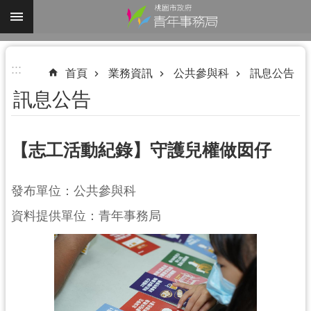
跳到主要內容區塊
進
:::
階
首頁
業務資訊
公共參與科
訊息公告
搜
訊息公告
尋
【志工活動紀錄】守護兒權做囡仔
認
發布單位：公共參與科
識
我
資料提供單位：青年事務局
們
業
務
資
訊