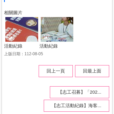
導
覽
相關圖片
市
政
信
箱
活動紀錄
活動紀錄
桃
上版日期：112-08-05
園
市
政
回上一頁
回最上面
府
隱
【志工召募】「202...
私
權
政
【志工活動紀錄】海客...
策