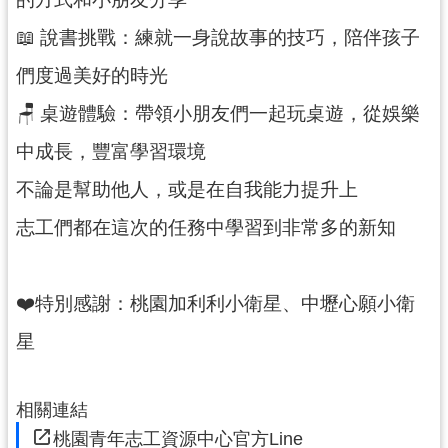
紹
📖 說書挑戰：練就一身說故事的技巧，陪伴孩子
相
關
們度過美好的時光
連
🪑 桌遊體驗：帶領小朋友們一起玩桌遊，從娛樂
結
中成長，豐富學習環境
政
府
不論是幫助他人，或是在自我能力提升上
資
訊
志工們都在這次的任務中學習到非常多的新知
公
開
❤️特別感謝：桃園加利利小衛星、中壢心願小衛
回
星
首
頁
相關連結
網
桃園青年志工資源中心官方Line
站