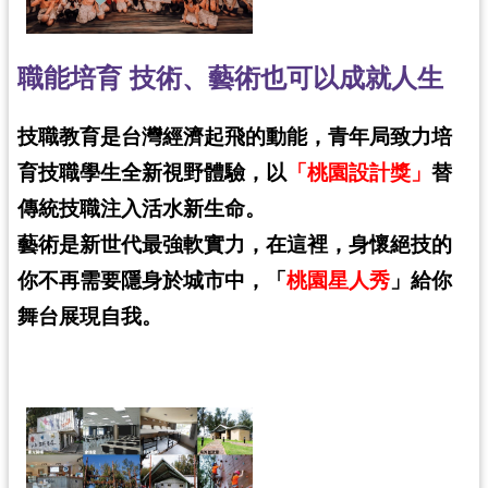
紹
相
關
職能培育 技術、藝術也可以成就人生
連
結
技職教育是台灣經濟起飛的動能，青年局致力培
政
育技職學生全新視野體驗，以
「
桃園設計獎
」
替
府
傳統技職注入活水新生命。
資
藝術是新世代最強軟實力，在這裡，身懷絕技的
訊
公
你不再需要隱身於城市中，「
桃園星人秀
」給你
開
舞台展現自我。
回
首
頁
網
站