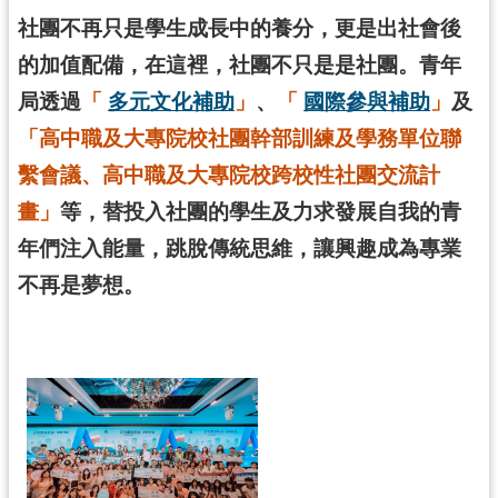
社團不再只是學生成長中的養分，更是出社會後
訊
的加值配備，在這裡，社團不只是是社團。青年
息
公
局透過
「
多元文化補助
」
、
「
國際參與補助
」
及
告
「高中職及大專院校社團幹部訓練及學務單位聯
便
繫會議、高中職及大專院校跨校性社團交流計
民
畫」
等，替投入社團的學生及力求發展自我的青
服
務
年們注入能量，跳脫傳統思維，讓興趣成為專業
不再是夢想。
桃
青
資
源
基
地
介