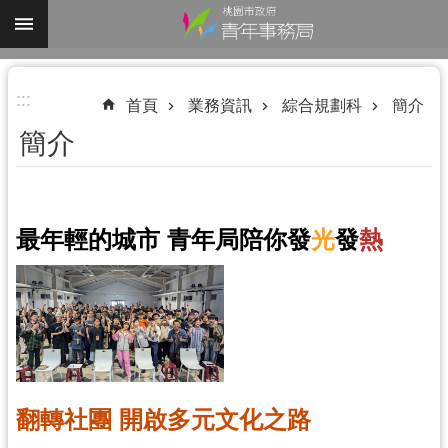
跳到主要內容區塊
進
:::
階
首頁
業務資訊
綜合規劃科
簡介
搜
簡介
尋
最年輕的城市 青年局陪你發
光
發
熱
認
識
我
們
業
務
翻轉社團 開啟多元文化之路
資
訊