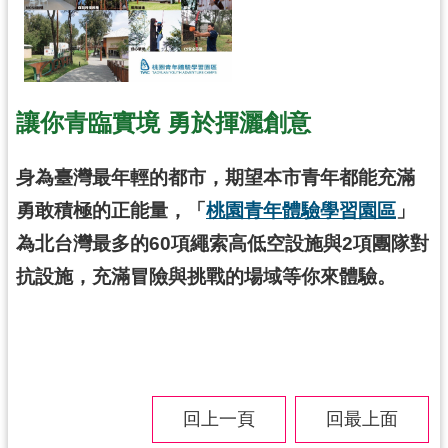
導
覽
市
政
讓你青臨實境 勇於揮灑創意
信
箱
身為臺灣最年輕的都市，期望本市青年都能充滿
桃
勇敢積極的正能量，「
桃園青年體驗學習園區
」
園
為北台灣最多的60項繩索高低空設施與2項團隊對
市
政
抗設施，充滿冒險與挑戰的場域等你來體驗。
府
隱
私
權
政
回上一頁
回最上面
策