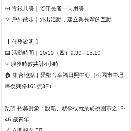
紹
🍱 青銀共餐｜陪伴長者一同用餐
相
🌞 戶外散步｜外出活動，建立與長輩的互動
關
連
⠀⠀
結
【 任務說明 】
政
府
📅 活動時間｜10/19（四）9:30 - 15:10
資
⤷ 服務時數共計4小時
訊
公
🏠 集合地點｜愛鄰舍幸福日照中心（桃園市中壢
開
區復興路161號3F）
回
首
🙋🏻 招募對象：設籍、就學或就業於桃園市之15-
頁
45 歲青年
網
站
🔗 立即報名 👉🏻