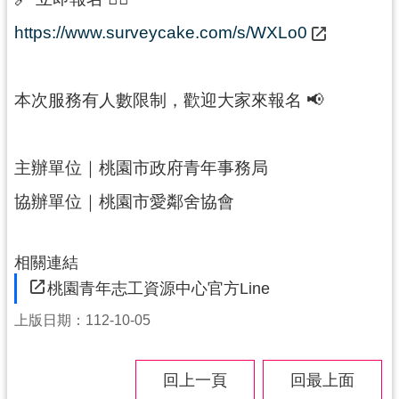
導
https://www.surveycake.com/s/WXLo0
覽
⠀⠀
市
政
本次服務有人數限制，歡迎大家來報名 📢
信
箱
主辦單位｜桃園市政府青年事務局
桃
園
協辦單位｜桃園市愛鄰舍協會
市
政
府
相關連結
桃園青年志工資源中心官方Line
隱
上版日期：112-10-05
私
權
政
回上一頁
回最上面
策