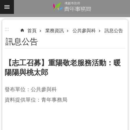
跳到主要內容區塊
進
:::
階
首頁
業務資訊
公共參與科
訊息公告
搜
訊息公告
尋
【志工召募】重陽敬老服務活動：暖
陽陽與桃太郎
認
識
我
發布單位：公共參與科
們
資料提供單位：青年事務局
業
務
資
訊