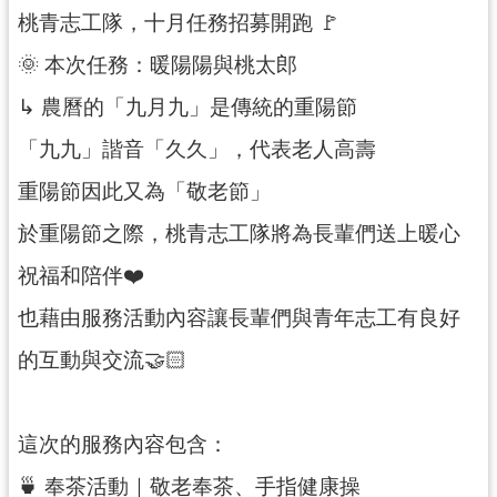
桃青志工隊，十月任務招募開跑 🚩
訊
🌞 本次任務：暖陽陽與桃太郎
息
公
↳ 農曆的「九月九」是傳統的重陽節
告
「九九」諧音「久久」，代表老人高壽
便
重陽節因此又為「敬老節」
民
服
於重陽節之際，桃青志工隊將為長輩們送上暖心
務
祝福和陪伴❤️
桃
也藉由服務活動內容讓長輩們與青年志工有良好
青
資
的互動與交流🤝🏻
源
⠀⠀
基
這次的服務內容包含：
地
介
🍵 奉茶活動｜敬老奉茶、手指健康操