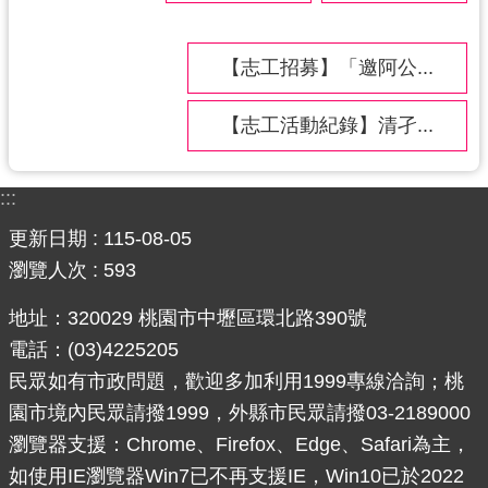
網
站
【志工招募】「邀阿公...
安
全
【志工活動紀錄】清孑...
政
策
:::
政
府
更新日期
115-08-05
網
瀏覽人次
593
站
資
地址：320029 桃園市中壢區環北路390號
料
電話：(03)4225205
開
民眾如有市政問題，歡迎多加利用1999專線洽詢；桃
放
園市境內民眾請撥1999，外縣市民眾請撥03-2189000
宣
瀏覽器支援：Chrome、Firefox、Edge、Safari為主，
告
如使用IE瀏覽器Win7已不再支援IE，Win10已於2022