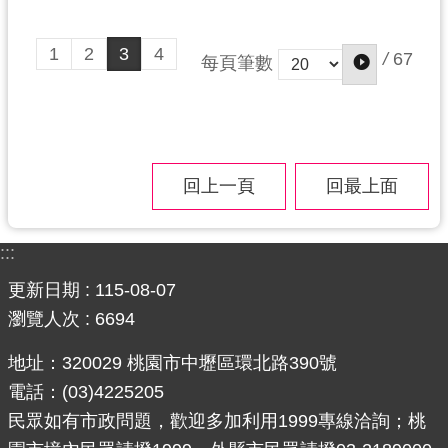
1
2
3
4
/
67
每頁筆數
回上一頁
回最上面
:::
更新日期
115-08-07
瀏覽人次
6694
地址：320029 桃園市中壢區環北路390號
電話：(03)4225205
民眾如有市政問題，歡迎多加利用1999專線洽詢；桃