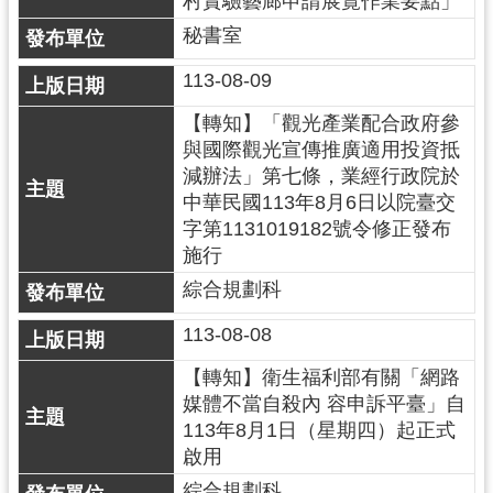
村實驗藝廊申請展覽作業要點」
秘書室
訊
息
113-08-09
公
告
【轉知】「觀光產業配合政府參
與國際觀光宣傳推廣適用投資抵
便
減辦法」第七條，業經行政院於
民
中華民國113年8月6日以院臺交
服
字第1131019182號令修正發布
務
施行
桃
綜合規劃科
青
113-08-08
資
源
【轉知】衛生福利部有關「網路
媒體不當自殺內 容申訴平臺」自
基
113年8月1日（星期四）起正式
地
啟用
介
綜合規劃科