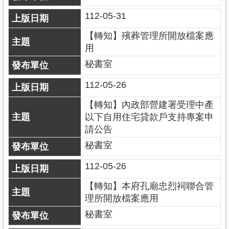
網
112-05-31
站
【轉知】殯葬管理所開放檔案應
安
用
全
秘書室
政
策
112-05-26
政
【轉知】內政部營建署受理中產
府
以下自用住宅貸款戶支持專案申
網
請公告
站
秘書室
資
料
112-05-26
開
放
【轉知】本府孔廟忠烈祠聯合管
宣
理所開放檔案應用
告
秘書室