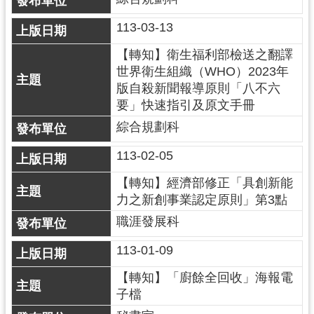
紹
113-03-13
相
關
【轉知】衛生福利部檢送之翻譯
連
世界衛生組織（WHO）2023年
結
版自殺新聞報導原則「八不六
要」快速指引及原文手冊
政
府
綜合規劃科
資
113-02-05
訊
公
【轉知】經濟部修正「具創新能
開
力之新創事業認定原則」第3點
職涯發展科
回
首
113-01-09
頁
【轉知】「廚餘全回收」海報電
網
子檔
站