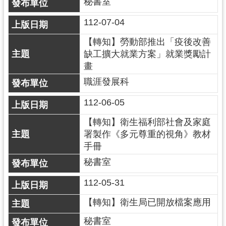
秘書室
導
覽
112-07-04
【轉知】勞動部推出「疫後改善
市
缺工擴大就業方案」就業獎勵計
政
畫
信
箱
職涯發展科
桃
112-06-05
園
【轉知】衛生福利部社會及家庭
市
署製作《多元尊重的視角》教材
政
手冊
府
秘書室
隱
112-05-31
私
權
【轉知】衛生局已開放檔案應用
政
策
秘書室