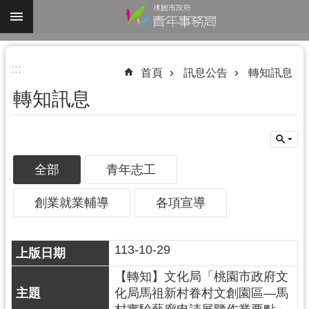
跳到主要內容區塊
進
:::
階
首頁
訊息公告
轉知訊息
搜
轉知訊息
尋
全部
青年志工
認
識
創業就業輔導
各項宣導
我
們
113-10-29
業
務
【轉知】文化局「桃園市政府文
資
化局馬祖新村眷村文創園區—馬
訊