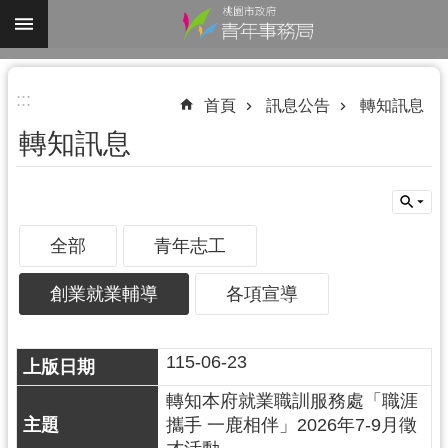
跳到主要內容區塊
進
:::
階
首頁
訊息公告
轉知訊息
搜
轉知訊息
尋
全部
青年志工
認
識
創業就業輔導
各項宣導
我
們
115-06-23
業
務
轉知本府就業職訓服務處「職涯
資
攜手 一鹿相伴」2026年7-9月徵
訊