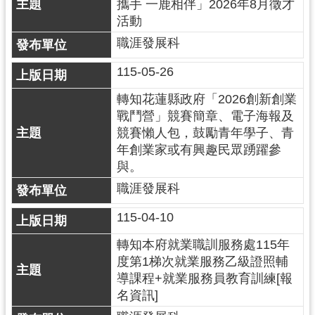
紹
攜手 一鹿相伴」2026年8月徵才
活動
相
職涯發展科
關
連
115-05-26
結
轉知花蓮縣政府「2026創新創業
政
戰鬥營」競賽簡章、電子海報及
府
競賽懶人包，鼓勵青年學子、青
資
年創業家或有興趣民眾踴躍參
訊
與。
公
職涯發展科
開
115-04-10
回
轉知本府就業職訓服務處115年
首
度第1梯次就業服務乙級證照輔
頁
導課程+就業服務員教育訓練[報
網
名資訊]
站