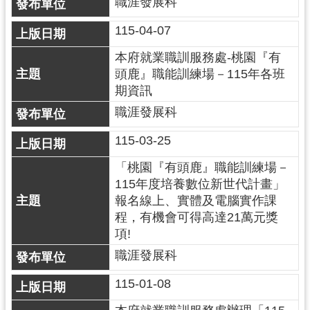
職涯發展科
導
覽
115-04-07
本府就業職訓服務處-桃園『有
市
頭鹿』職能訓練場－115年各班
政
期資訊
信
箱
職涯發展科
桃
115-03-25
園
「桃園『有頭鹿』職能訓練場－
市
115年度培養數位新世代計畫」
政
報名線上、實體及電腦實作課
府
程，有機會可得高達21萬元獎
項!
隱
私
職涯發展科
權
115-01-08
政
策