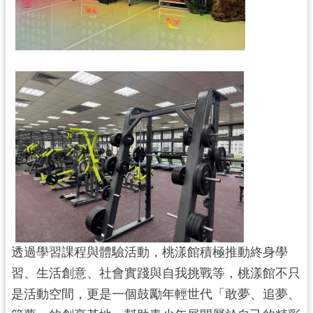
網
站
安
全
政
策
政
府
網
站
資
料
開
放
透過學習課程與體驗活動，桃漾館積極推動終身學
宣
習、生活創意、社會實踐與自我挑戰等，桃漾館不只
告
是活動空間，更是一個鼓勵年輕世代「敢夢、追夢、