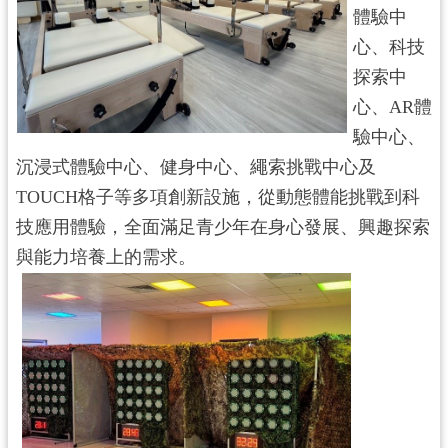
體驗中
導
覽
心、科技
探索中
市
心、AR體
政
信
驗中心、
箱
沉浸式體驗中心、健身中心、繩索挑戰中心及
TOUCH格子等多項創新設施，從動態體能挑戰到科
桃
園
技應用體驗，全面滿足青少年在身心發展、興趣探索
市
與能力培養上的需求。
政
府
隱
私
權
政
策