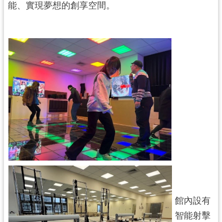
紹
能、實現夢想的創享空間。
相
關
連
結
政
府
資
訊
公
開
回
首
頁
館內設有
網
智能射擊
站