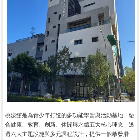
訊
息
公
告
便
民
服
務
桃
青
資
源
桃漾館是為青少年打造的多功能學習與活動基地，融
基
合健康、教育、創新、休閒與永續五大核心理念，透
地
介
過六大主題設施與多元課程設計，提供一個啟發潛