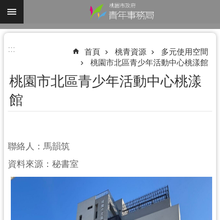
跳到主要內容區塊
進
:::
階
首頁
桃青資源
多元使用空間
桃園市北區青少年活動中心桃漾館
搜
尋
桃園市北區青少年活動中心桃漾
館
認
識
聯絡人：馬韻筑
我
們
資料來源：秘書室
業
務
資
訊