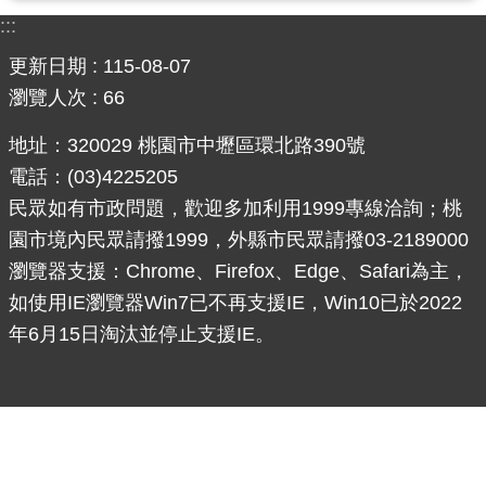
:::
訊
更新日期
息
115-08-07
公
瀏覽人次
66
告
地址：320029 桃園市中壢區環北路390號
便
電話：(03)4225205
民
民眾如有市政問題，歡迎多加利用1999專線洽詢；桃
服
園市境內民眾請撥1999，外縣市民眾請撥03-2189000
務
瀏覽器支援：Chrome、Firefox、Edge、Safari為主，
桃
如使用IE瀏覽器Win7已不再支援IE，Win10已於2022
青
年6月15日淘汰並停止支援IE。
資
源
基
地
介