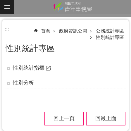
跳到主要內容區塊
進
:::
階
首頁
政府資訊公開
公務統計專區
性別統計專區
搜
尋
性別統計專區
性別統計指標
認
識
性別分析
我
們
業
務
回上一頁
回最上面
資
訊