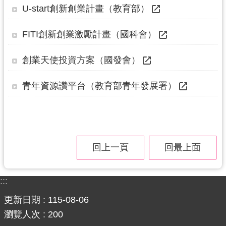
U-start創新創業計畫（教育部）
訊
息
FITI創新創業激勵計畫（國科會）
公
告
創業天使投資方案（國發會）
便
青年資源讚平台（教育部青年發展署）
民
服
務
桃
青
回上一頁
回最上面
資
源
:::
基
更新日期
115-08-06
地
介
瀏覽人次
200