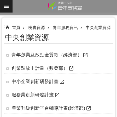
跳到主要內容區塊
進
:::
階
首頁
桃青資源
青年服務資訊
中央創業資源
搜
中央創業資源
尋
青年創業及啟動金貸款（經濟部）
認
創業歸故里計畫（數發部）
識
我
中小企業創新研發計畫
們
服務業創新研發計畫
業
務
產業升級創新平台輔導計畫(經濟部)
資
訊