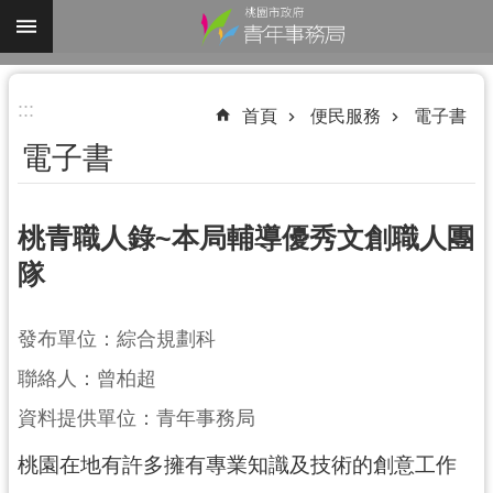
跳到主要內容區塊
進
:::
階
首頁
便民服務
電子書
搜
電子書
尋
桃青職人錄~本局輔導優秀文創職人團
隊
認
識
我
發布單位：綜合規劃科
們
聯絡人：曾柏超
業
資料提供單位：青年事務局
務
資
桃園在地有許多擁有專業知識及技術的創意工作
訊