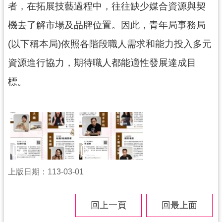
者，在拓展技藝過程中，往往缺少媒合資源與契
訊
機去了解市場及品牌位置。因此，青年局事務局
息
公
(以下稱本局)依照各階段職人需求和能力投入多元
告
資源進行協力，期待職人都能適性發展達成目
便
標。
民
服
務
桃
青
資
源
上版日期：113-03-01
基
地
回上一頁
回最上面
介