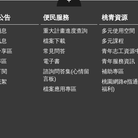
公告
便民服務
桃青資源
消息
重大計畫進度查詢
多元使用空間
訊息
檔案下載
多元課程
分享區
常見問答
青年志工資源
專區
電子書
青年服務資訊
訂閱
諮詢問答集(心情留
補助專區
言板)
花絮
桃園網路e指通
檔案應用專區
福利)