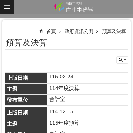
跳到主要內容區塊
進
:::
階
首頁
政府資訊公開
預算及決算
搜
預算及決算
尋
115-02-24
認
識
114年度決算
我
們
會計室
業
114-12-15
務
115年度預算
資
訊