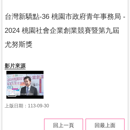
紹
相
台灣新驕點-36 桃園市政府青年事務局 -
關
連
2024 桃園社會企業創業競賽暨第九屆
結
尤努斯獎
政
府
資
訊
影片來源
公
開
回
首
上版日期：113-09-30
頁
網
回上一頁
回最上面
站