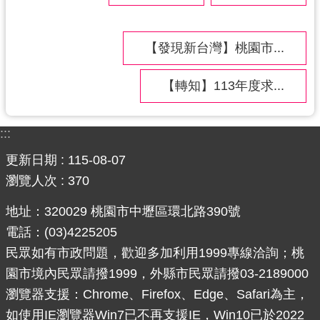
導
覽
【發現新台灣】桃園市...
市
政
【轉知】113年度求...
信
箱
:::
桃
園
更新日期
115-08-07
市
瀏覽人次
370
政
府
地址：320029 桃園市中壢區環北路390號
電話：(03)4225205
隱
民眾如有市政問題，歡迎多加利用1999專線洽詢；桃
私
園市境內民眾請撥1999，外縣市民眾請撥03-2189000
權
瀏覽器支援：Chrome、Firefox、Edge、Safari為主，
政
策
如使用IE瀏覽器Win7已不再支援IE，Win10已於2022