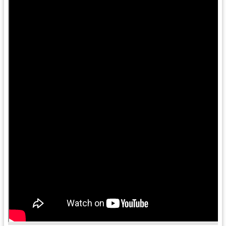
訊
息
公
告
便
民
服
務
桃
青
資
源
基
地
介