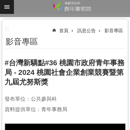
跳到主要內容區塊
進
:::
階
首頁
訊息公告
影音專區
搜
影音專區
尋
#台灣新驕點#36 桃園市政府青年事務
局 - 2024 桃園社會企業創業競賽暨第
認
九屆尤努斯獎
識
我
們
發布單位：公共參與科
業
資料提供單位：青年事務局
務
資
訊