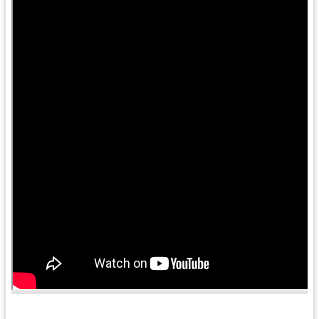
訊
息
公
告
便
民
服
務
桃
青
資
源
基
地
介