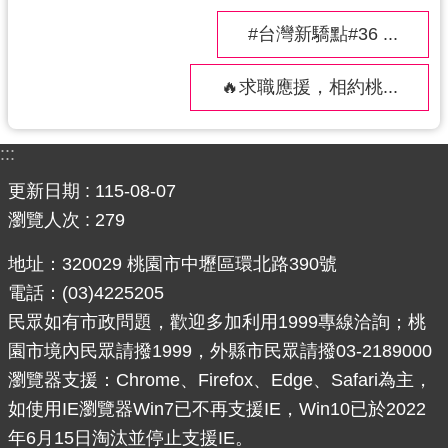
導
#台灣新驕點#36 ...
覽
市
🔥求職應援，相約桃...
政
信
:::
箱
更新日期
115-08-07
桃
瀏覽人次
279
園
市
地址：320029 桃園市中壢區環北路390號
政
電話：(03)4225205
府
民眾如有市政問題，歡迎多加利用1999專線洽詢；桃
隱
園市境內民眾請撥1999，外縣市民眾請撥03-2189000
私
瀏覽器支援：Chrome、Firefox、Edge、Safari為主，
權
如使用IE瀏覽器Win7已不再支援IE，Win10已於2022
政
年6月15日淘汰並停止支援IE。
策