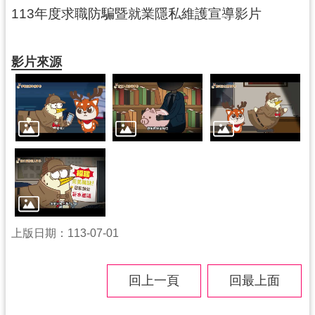
紹
113年度求職防騙暨就業隱私維護宣導影片
相
關
影片來源
連
結
政
府
資
訊
公
開
回
上版日期：113-07-01
首
頁
回上一頁
回最上面
網
站