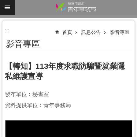
跳到主要內容區塊
進
:::
階
首頁
訊息公告
影音專區
搜
影音專區
尋
【轉知】113年度求職防騙暨就業隱
私維護宣導
認
識
我
發布單位：秘書室
們
資料提供單位：青年事務局
業
務
資
訊