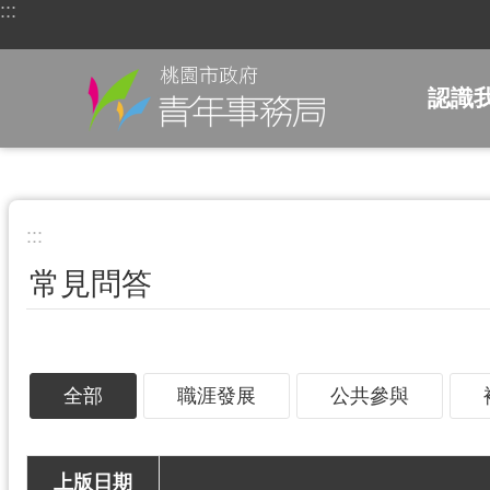
:::
跳到主要內容區塊
認識
:::
常見問答
全部
職涯發展
公共參與
上版日期