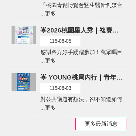
「桃園青創博覽會暨生醫新創媒合
訊
...更多
息
公
🌟2026桃園星人秀｜複賽入圍名單揭曉！
告
115-08-05
便
感謝各方好手踴躍參加！萬眾矚目
民
服
...更多
務
🌟 YOUNG桃局內行｜青年公共事務體驗營 熱烈招募中！
桃
青
115-08-03
資
對公共議題有想法，卻不知道如何
源
...更多
基
地
更多最新消息
介