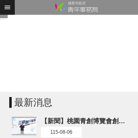
跳到主要內容區塊
:::
進
階
搜
尋
認
識
我
最新消息
們
業
【新聞】桃園青創博覽會創新能量再升級 生醫論壇、泰國交流、日本媒合及國際競賽接力登場
務
資
115-08-06
訊