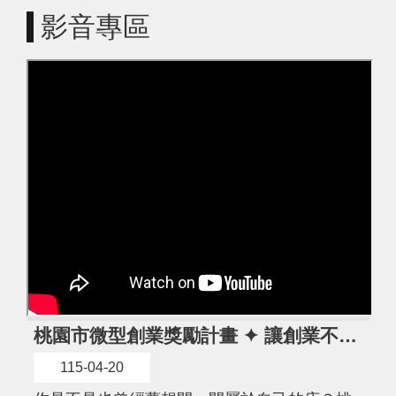
紹
影音專區
相
關
連
結
政
府
資
訊
公
開
回
首
桃園市微型創業獎勵計畫 ✦ 讓創業不只是夢想
頁
115-04-20
網
站