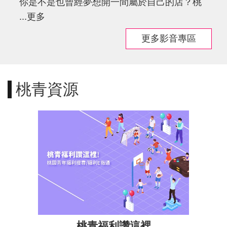
你是不是也曾經夢想開一間屬於自己的店？桃
導
...更多
覽
更多影音專區
市
政
信
箱
桃青資源
桃
園
市
政
府
隱
私
權
政
策
桃青福利讚這裡