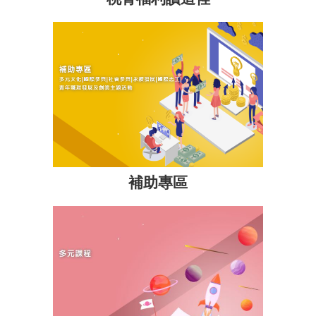
網
站
安
全
政
策
政
府
網
補助專區
站
資
料
開
放
宣
告