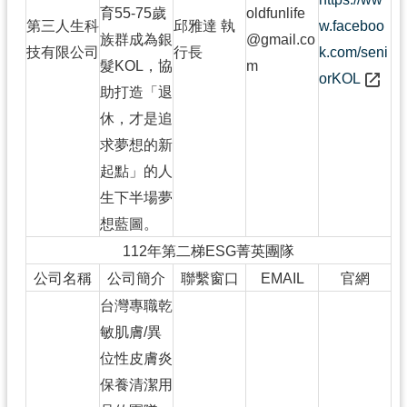
育55-75歲
oldfunlife
第三人生科
邱雅達 執
w.faceboo
族群成為銀
@gmail.co
技有限公司
行長
k.com/seni
髮KOL，協
m
orKOL
助打造「退
休，才是追
求夢想的新
起點」的人
生下半場夢
想藍圖。
112年第二梯ESG菁英團隊
公司名稱
公司簡介
聯繫窗口
EMAIL
官網
台灣專職乾
敏肌膚/異
位性皮膚炎
保養清潔用