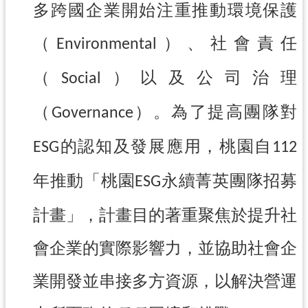
紹
多跨國企業開始注重推動環境保護
相
（
）、社會責任
Environmental
關
連
（
）以及公司治理
Social
結
政
（
）。為了提高團隊對
Governance
府
資
的認知及發展應用，桃園自
ESG
112
訊
公
年推動「桃園
永續菁英團隊招募
ESG
開
計畫」，計畫目的著重聚焦於提升社
回
首
會企業的實際影響力，並協助社會企
頁
業開發並串接多方資源，以解決營運
網
站