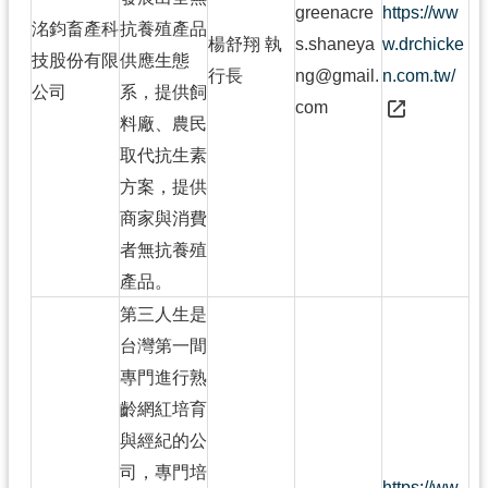
greenacre
https://ww
洺鈞畜產科
抗養殖產品
楊舒翔 執
s.shaneya
w.drchicke
技股份有限
供應生態
行長
ng@gmail.
n.com.tw/
公司
系，提供飼
com
料廠、農民
取代抗生素
方案，提供
商家與消費
者無抗養殖
產品。
第三人生是
台灣第一間
專門進行熟
齡網紅培育
與經紀的公
司，專門培
https://ww