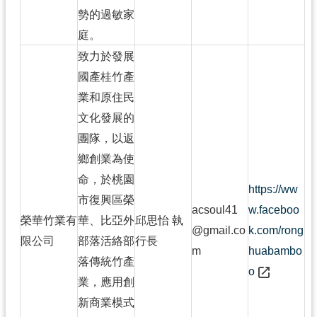
勢的過敏家
庭。
致力於發展
國產桂竹產
業和原住民
文化發展的
團隊，以返
鄉創業為使
命，於桃園
https://ww
市復興區榮
acsoul41
w.faceboo
榮華竹業有
華、比亞外
邱思怡 執
@gmail.co
k.com/rong
限公司
部落活絡部
行長
m
huabambo
落傳統竹產
o
業，應用創
新商業模式