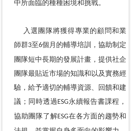
中所面臨的種種困境和挑戰。
導
覽
市
入選團隊將獲得專業的顧問和業
政
信
師群
至
個月的輔導培訓，協助制定
3
6
箱
桃
團隊短中長期的發展計畫，提供社企
園
市
團隊最貼近市場的知識和以及實務經
政
府
驗，給予適切的輔導資源、回饋和建
隱
議；同時透過
永續報告書課程，
ESG
私
權
協助團隊了解
在各方面的趨勢和
ESG
政
策
法規，並掌握自身多面向的影響力，