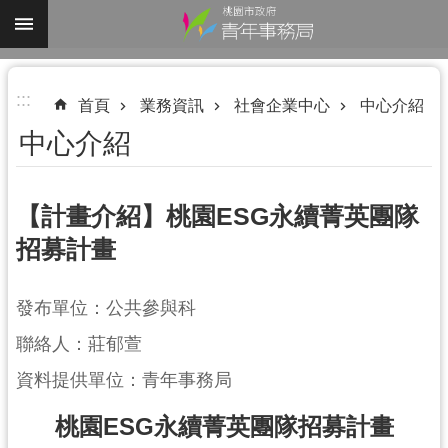
跳到主要內容區塊
進
:::
階
首頁
業務資訊
社會企業中心
中心介紹
搜
中心介紹
尋
【計畫介紹】桃園ESG永續菁英團隊
招募計畫
認
識
我
發布單位：公共參與科
們
聯絡人：莊郁萱
業
資料提供單位：青年事務局
務
資
桃園ESG永續菁英團隊招募計畫
訊