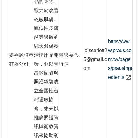
品的團隊，
致力於改善
乾敏肌膚、
異位性皮膚
炎等過敏的
https://ww
純天然保養
laiscarlett2
w.praus.co
姿嘉麗植萃
清潔用品開
賴思嘉 執
5@gmail.c
m.tw/page
有限公司
發，並以豐
行長
om
s/prausingr
富的衛教與
edients
照護經驗成
立全國性台
灣過敏協
會，未來以
推廣照護資
訊與衛教資
訊來協助弱