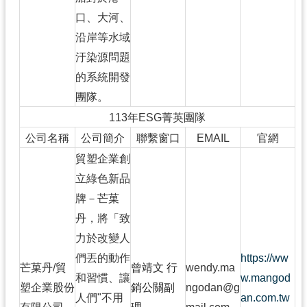
口、大河、
沿岸等水域
汙染源問題
的系統開發
團隊。
113年ESG菁英團隊
公司名稱
公司簡介
聯繫窗口
EMAIL
官網
貿塑企業創
立綠色新品
牌－芒菓
丹，將「致
力於改變人
們丟的動作
https://ww
芒菓丹/貿
曾靖文 行
wendy.ma
和習慣、讓
w.mangod
塑企業股份
銷公關副
ngodan@g
人們"不用
an.com.tw