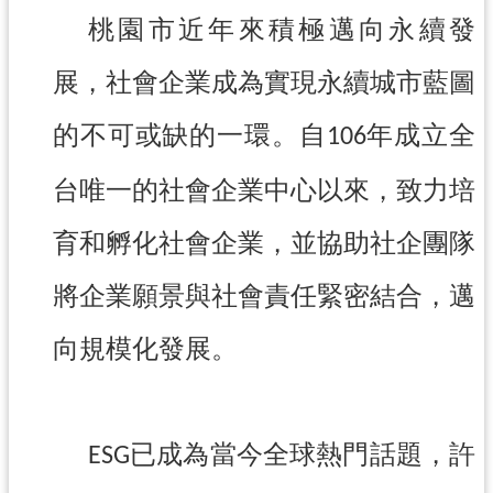
桃園市近年來積極邁向永續發
訊
息
展，社會企業成為實現永續城市藍圖
公
告
的不可或缺的一環。自
年成立全
106
便
台唯一的社會企業中心以來，致力培
民
服
育和孵化社會企業，並協助社企團隊
務
桃
將企業願景與社會責任緊密結合，邁
青
資
向規模化發展。
源
基
地
已成為當今全球熱門話題，許
ESG
介