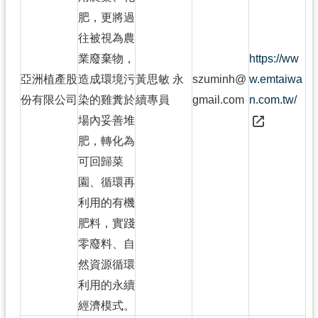
肥，更將過
往被視為農
業廢棄物，
https://ww
亞洲植產股
造成環境污
黃思敏 永
szuminh@
w.emtaiwa
份有限公司
染的雞糞於
續專員
gmail.com
n.com.tw/
場內妥善堆
肥，轉化為
可回歸菜
園、循環再
利用的有機
肥料，實踐
零廢料、自
然資源循環
利用的永續
經濟模式。