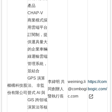
產品
CHAP-V
商業模式採
用雲端平台
訂閱制，提
供運具量大
的企業車輛
綠運輸雲端
管理系統，
並結合
GPS 演算
李緯明 共
weiming.li
https://com
櫛構科技股
法、 非監
同創辦人
@combogi
bogic.com/
份有限公司
督式 AI 與
暨執行長
c.com
GIS 跨領域
演算法等核