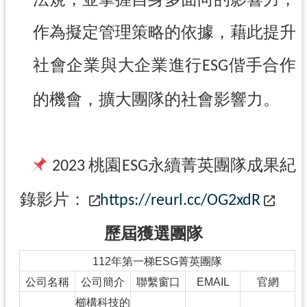
網
作為擬定管理策略的依據，藉此提升
站
安
社會企業與大企業進行
偕手合作
ESG
全
政
的機會，擴大團隊的社會影響力。
策
政
府
桃園
永續菁英團隊成果紀
網
2023
ESG
站
錄影片：
資
https://reurl.cc/OG2xdR
料
開
歷屆獲選團隊
放
112年第一梯ESG菁英團隊
宣
告
公司名稱
公司簡介
聯繫窗口
EMAIL
官網
櫛構科技的