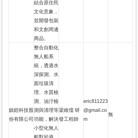
結合原住民
文化意象，
並開發包裝
和文創周邊
商品。
整合自動化
無人船系
統，透過水
深探測、水
面垃圾清
理、水質檢
測、油汙檢
eric811223
鎮鎧科技股
測與清理等
梁維儒 研
@gmail.co
無
份有限公司
功能，解決
發工程師
m
小型化無人
船對於港