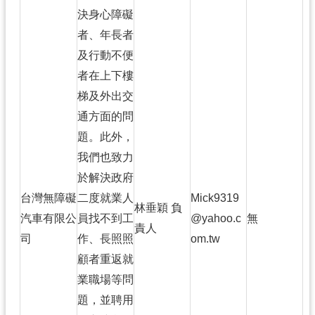
決身心障礙
者、年長者
及行動不便
者在上下樓
梯及外出交
通方面的問
題。此外，
我們也致力
於解決政府
台灣無障礙
二度就業人
Mick9319
林垂穎 負
汽車有限公
員找不到工
@yahoo.c
無
責人
司
作、長照照
om.tw
顧者重返就
業職場等問
題，並聘用