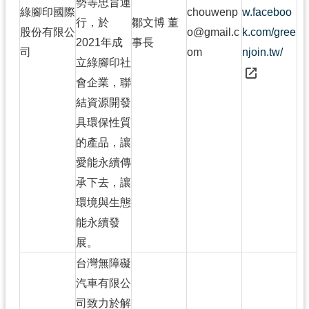
勢等忠旨運
綠腳印國際
chouwenp
w.faceboo
行，於
鄒文博 董
股份有限公
o@gmail.c
k.com/gree
2021年成
事長
司
om
njoin.tw/
立綠腳印社
會企業，聯
結資源開發
具環保性質
的產品，讓
愛能永續傳
承下去，讓
環境與生態
能永續發
展。
台灣無障礙
汽車有限公
司致力於解