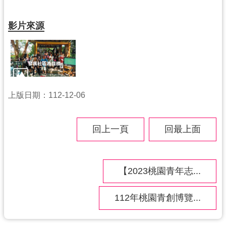
紹
相
影片來源
關
連
結
政
府
上版日期：112-12-06
資
訊
公
回上一頁
回最上面
開
回
【2023桃園青年志...
首
頁
112年桃園青創博覽...
網
站