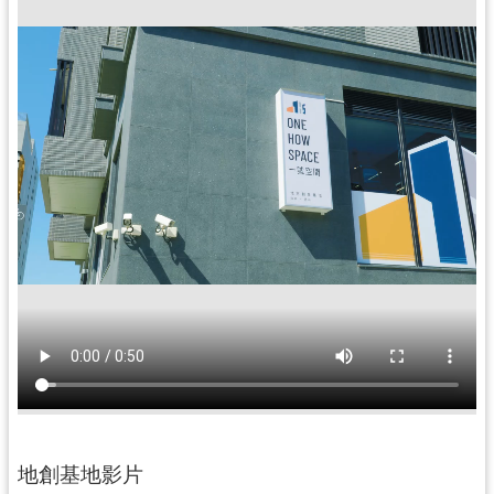
訊
息
公
告
便
民
服
務
桃
青
資
源
基
地
介
地創基地影片