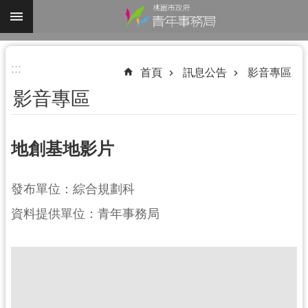
跳到主要內容區塊
進
:::
階
首頁
訊息公告
影音專區
搜
影音專區
尋
地創基地影片
認
發布單位：綜合規劃科
識
我
資料提供單位：青年事務局
們
業
務
資
訊