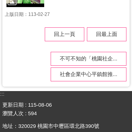
導
覽
上版日期：113-02-27
市
政
回上一頁
回最上面
信
箱
桃
不可不知的「桃園社企...
園
市
社會企業中心平鎮館推...
政
府
:::
隱
更新日期
115-08-06
私
瀏覽人次
594
權
政
地址：320029 桃園市中壢區環北路390號
策