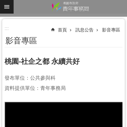
跳到主要內容區塊
進
:::
階
首頁
訊息公告
影音專區
搜
影音專區
尋
桃園-社企之都 永續共好
認
發布單位：公共參與科
識
我
資料提供單位：青年事務局
們
業
務
資
訊