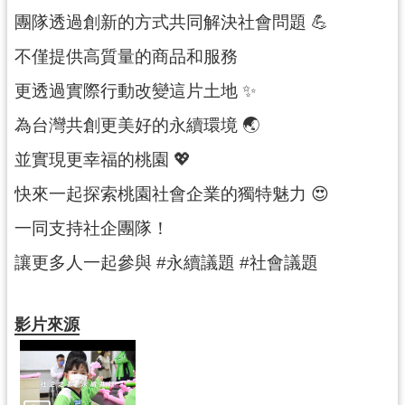
紹
團隊透過創新的方式共同解決社會問題 💪
相
不僅提供高質量的商品和服務
關
連
更透過實際行動改變這片土地 ✨
結
為台灣共創更美好的永續環境 🌏️
政
並實現更幸福的桃園 💖
府
資
快來一起探索桃園社會企業的獨特魅力 😍
訊
公
一同支持社企團隊！
開
讓更多人一起參與 #永續議題 #社會議題
回
首
影片來源
頁
網
站