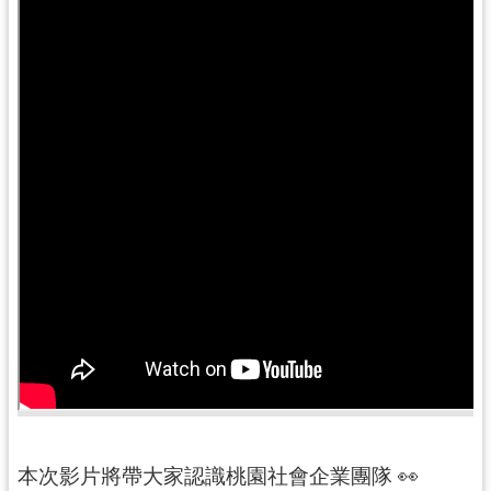
訊
息
公
告
便
民
服
務
桃
青
資
源
基
地
介
本次影片將帶大家認識桃園社會企業團隊 👀