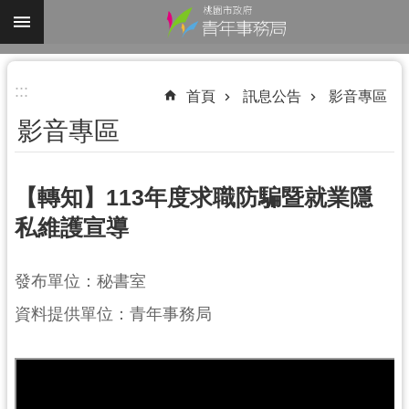
跳到主要內容區塊
進
:::
階
首頁
訊息公告
影音專區
搜
影音專區
尋
【轉知】113年度求職防騙暨就業隱
私維護宣導
認
識
我
發布單位：秘書室
們
資料提供單位：青年事務局
業
務
資
訊