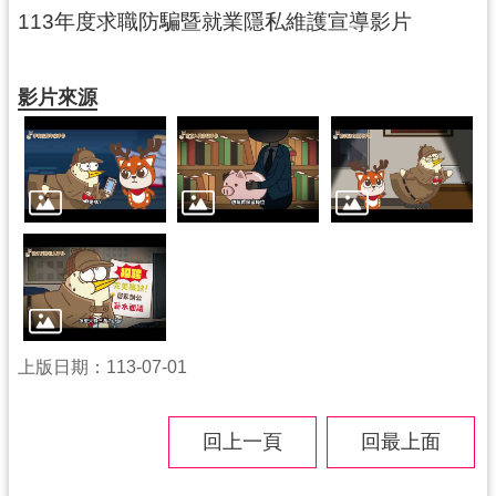
紹
113年度求職防騙暨就業隱私維護宣導影片
相
關
影片來源
連
結
政
府
資
訊
公
開
回
上版日期：113-07-01
首
頁
回上一頁
回最上面
網
站