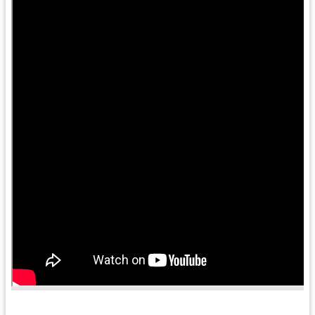
訊
息
公
告
便
民
服
務
桃
青
資
源
基
地
介