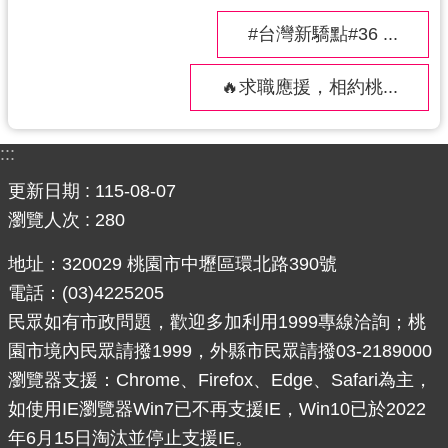
導
#台灣新驕點#36 ...
覽
市
🔥求職應援，相約桃...
政
信
:::
箱
更新日期
115-08-07
桃
瀏覽人次
280
園
市
地址：320029 桃園市中壢區環北路390號
政
電話：(03)4225205
府
民眾如有市政問題，歡迎多加利用1999專線洽詢；桃
隱
園市境內民眾請撥1999，外縣市民眾請撥03-2189000
私
瀏覽器支援：Chrome、Firefox、Edge、Safari為主，
權
如使用IE瀏覽器Win7已不再支援IE，Win10已於2022
政
年6月15日淘汰並停止支援IE。
策