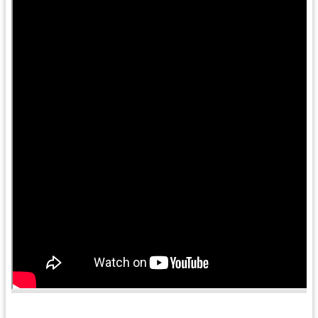
訊
息
公
告
便
民
服
務
桃
青
資
源
基
地
介