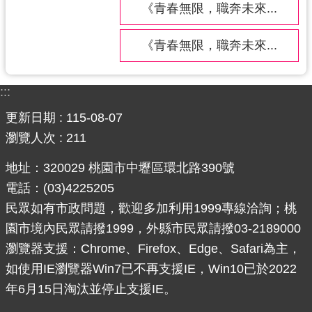
《青春無限，職奔未來...
網
站
《青春無限，職奔未來...
安
全
政
:::
策
更新日期
115-08-07
政
瀏覽人次
211
府
網
地址：320029 桃園市中壢區環北路390號
站
電話：(03)4225205
資
民眾如有市政問題，歡迎多加利用1999專線洽詢；桃
料
園市境內民眾請撥1999，外縣市民眾請撥03-2189000
開
瀏覽器支援：Chrome、Firefox、Edge、Safari為主，
放
宣
如使用IE瀏覽器Win7已不再支援IE，Win10已於2022
告
年6月15日淘汰並停止支援IE。