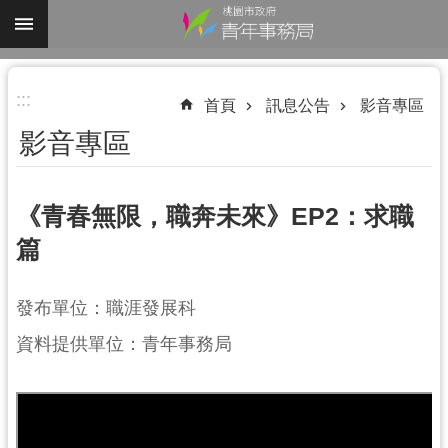
跳到主要內容區塊
進
:::
階
首頁
訊息公告
影音專區
搜
影音專區
尋
《青春無限，職奔未來》EP2：求職
篇
認
識
我
發布單位：職涯發展科
們
資料提供單位：青年事務局
業
務
資
訊