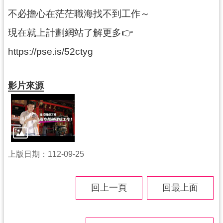
導
不必擔心在茫茫職海找不到工作～
覽
現在就上計劃網站了解更多👉
市
https://pse.is/52ctyg
政
信
箱
影片來源
桃
園
市
政
府
上版日期：112-09-25
隱
私
回上一頁
回最上面
權
政
策