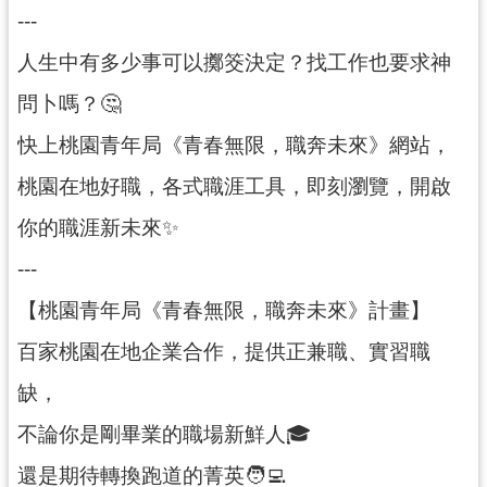
紹
---
相
人生中有多少事可以擲筊決定？找工作也要求神
關
連
問卜嗎？🤔
結
快上桃園青年局《青春無限，職奔未來》網站，
政
桃園在地好職，各式職涯工具，即刻瀏覽，開啟
府
資
你的職涯新未來✨
訊
---
公
開
【桃園青年局《青春無限，職奔未來》計畫】
百家桃園在地企業合作，提供正兼職、實習職
回
首
缺，
頁
不論你是剛畢業的職場新鮮人🎓
網
還是期待轉換跑道的菁英🧑‍💻
站