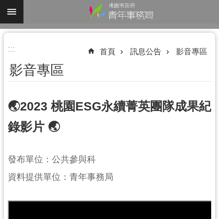
跳到主要內容區塊
進
:::
階
首頁
訊息公告
影音專區
搜
影音專區
尋
🌏︎2023 桃園ESG永續菁英團隊成果紀
錄影片 🌏︎
認
識
我
發布單位：公共參與科
們
資料提供單位：青年事務局
業
務
資
訊