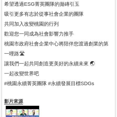
希望透過ESG菁英團隊的拋磚引玉
網
吸引更多有志於從事社會企業的團隊
站
安
共同加入改變桃園的行列
全
政
歡迎您一同成為社會影響力推手
策
桃園市政府社會企業中心將陪伴您渡過創業的第
政
一哩路🛣
府
網
讓我們一起共同創造更美好的永續未來 🌏︎
站
一起改變世界吧
資
料
#桃園永續菁英團隊 #永續發展目標SDGs
開
放
宣
影片來源
告