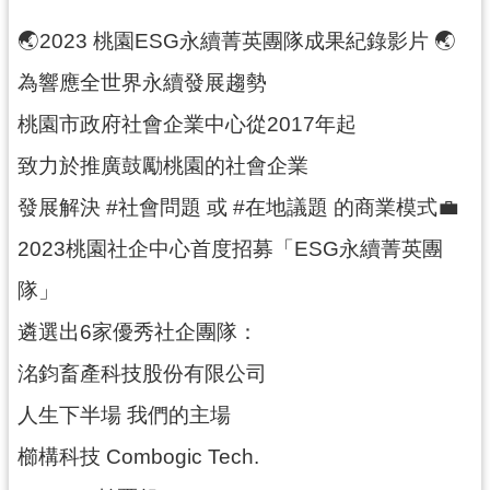
紹
🌏︎2023 桃園ESG永續菁英團隊成果紀錄影片 🌏︎
相
關
為響應全世界永續發展趨勢
連
桃園市政府社會企業中心從2017年起
結
致力於推廣鼓勵桃園的社會企業
政
府
發展解決 #社會問題 或 #在地議題 的商業模式💼
資
2023桃園社企中心首度招募「ESG永續菁英團
訊
公
隊」
開
遴選出6家優秀社企團隊：
回
洺鈞畜產科技股份有限公司
首
人生下半場 我們的主場
頁
櫛構科技 Combogic Tech.
網
站