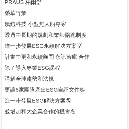
PRAUS 柏爾舒
導
榮華竹業
覽
鎮鎧科技 小型無人船專家
市
政
透過中長期的規劃和業師陪跑制度
信
箱
進一步發展ESG永續解決方案💡
計畫中更和永續顧問 永訊智庫 合作
桃
園
除了導入專業ESG課程
市
政
講解全球趨勢和法規
府
更讓6家團隊產出ESG自評文件📃
隱
進一步發展ESG解決方案🌎
私
並增加和大企業合作的機會💪
權
政
策