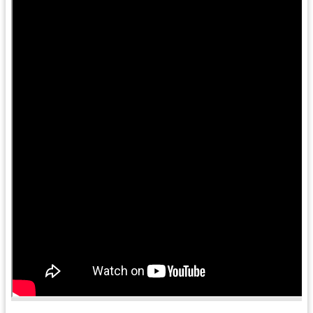
訊
息
公
告
便
民
服
務
桃
青
資
源
基
地
介