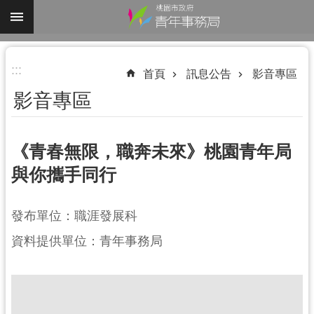
跳到主要內容區塊
進
:::
階
首頁
訊息公告
影音專區
搜
影音專區
尋
《青春無限，職奔未來》桃園青年局
與你攜手同行
認
識
我
發布單位：職涯發展科
們
資料提供單位：青年事務局
業
務
資
訊