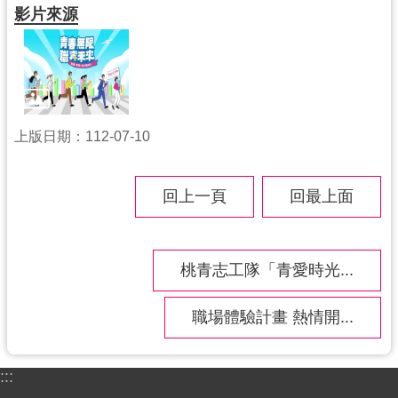
影片來源
導
覽
市
政
信
上版日期：112-07-10
箱
桃
回上一頁
回最上面
園
市
政
府
桃青志工隊「青愛時光...
隱
職場體驗計畫 熱情開...
私
權
政
:::
策