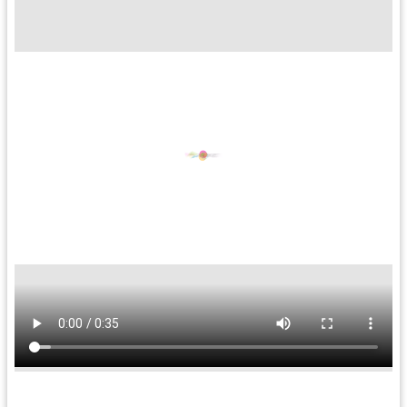
訊
息
公
告
便
民
服
務
桃
青
資
源
基
地
介