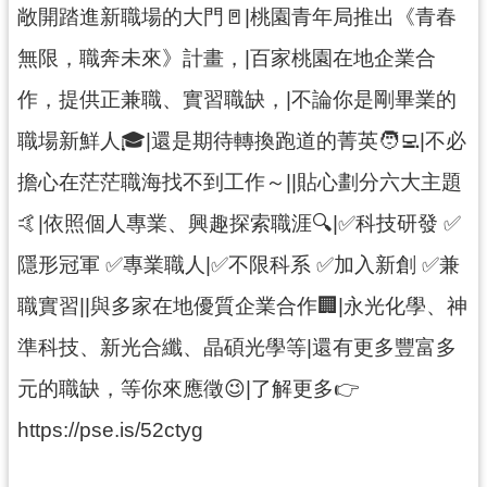
紹
敞開踏進新職場的大門🚪|桃園青年局推出《青春
相
無限，職奔未來》計畫，|百家桃園在地企業合
關
連
作，提供正兼職、實習職缺，|不論你是剛畢業的
結
職場新鮮人🎓|還是期待轉換跑道的菁英🧑‍💻|不必
政
擔心在茫茫職海找不到工作～||貼心劃分六大主題
府
資
🤙|依照個人專業、興趣探索職涯🔍|✅科技研發 ✅
訊
隱形冠軍 ✅專業職人|✅不限科系 ✅加入新創 ✅兼
公
開
職實習||與多家在地優質企業合作🏢|永光化學、神
準科技、新光合纖、晶碩光學等|還有更多豐富多
回
首
元的職缺，等你來應徵😉|了解更多👉
頁
https://pse.is/52ctyg
網
站