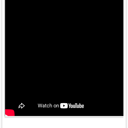
訊
息
公
告
便
民
服
務
桃
青
資
源
基
地
介