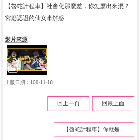
紹
【魯蛇計程車】社會化那麼差，你怎麼出來混？
相
宮廟認證的仙女來解惑
關
連
結
影片來源
政
府
資
訊
公
上版日期：108-11-18
開
回上一頁
回最上面
回
首
頁
【魯蛇計程車】你就是...
網
站