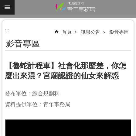
跳到主要內容區塊
進
:::
階
首頁
訊息公告
影音專區
搜
影音專區
尋
【魯蛇計程車】社會化那麼差，你怎
麼出來混？宮廟認證的仙女來解惑
認
識
我
發布單位：綜合規劃科
們
資料提供單位：青年事務局
業
務
資
訊