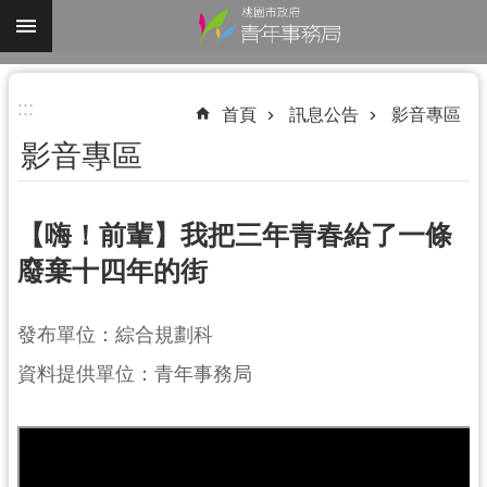
跳到主要內容區塊
進
:::
階
首頁
訊息公告
影音專區
搜
影音專區
尋
【嗨！前輩】我把三年青春給了一條
廢棄十四年的街
認
識
我
發布單位：綜合規劃科
們
資料提供單位：青年事務局
業
務
資
訊