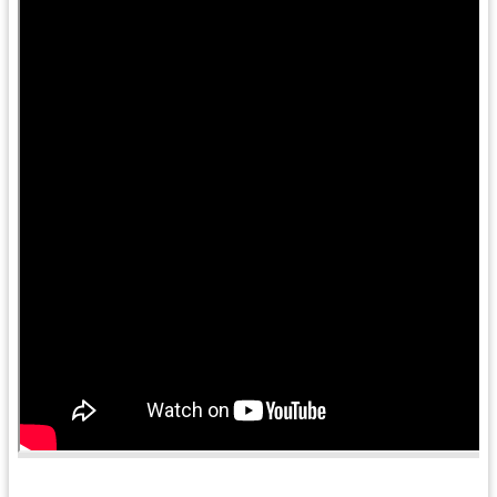
訊
息
公
告
便
民
服
務
桃
青
資
源
基
地
介