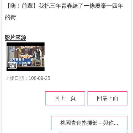
紹
【嗨！前輩】我把三年青春給了一條廢棄十四年
相
的街
關
連
結
影片來源
政
府
資
訊
公
上版日期：108-09-25
開
回上一頁
回最上面
回
首
頁
桃園青創指揮部－與你...
網
站