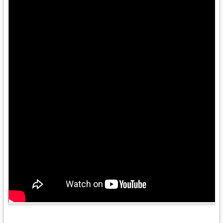
訊
息
公
告
便
民
服
務
桃
青
資
源
基
地
介