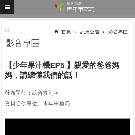
跳到主要內容區塊
進
:::
階
首頁
訊息公告
影音專區
搜
影音專區
尋
【少年果汁機EP5 】親愛的爸爸媽
媽，請聽懂我們的話！
認
識
我
發布單位：綜合規劃科
們
資料提供單位：青年事務局
業
務
資
訊