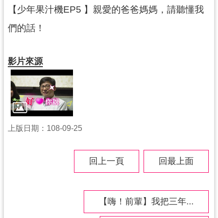
紹
【少年果汁機EP5 】親愛的爸爸媽媽，請聽懂我
相
們的話！
關
連
結
影片來源
政
府
資
訊
公
上版日期：108-09-25
開
回上一頁
回最上面
回
首
頁
【嗨！前輩】我把三年...
網
站