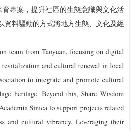
保育專案，提升社區的生態意識與文化活
以資料驅動的方式將地方生態、文化及經
。
on team from Taoyuan, focusing on digital
revitalization and cultural renewal in local
ociation to integrate and promote cultural
illage heritage. Beyond this, Share Wisdom
Academia Sinica to support projects related
s and cultural vibrancy. Leveraging their