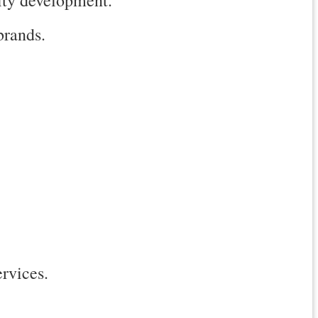
brands.
ervices.