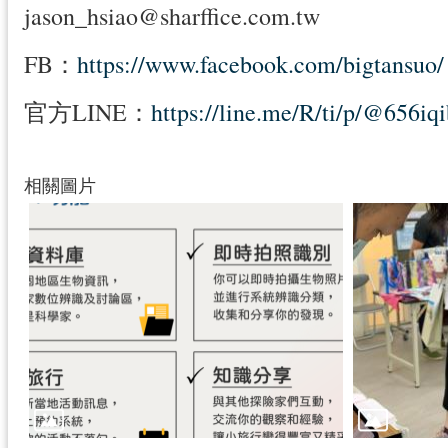
jason_hsiao@sharffice.com.tw
FB：
https://www.facebook.com/bigtansuo/
官方LINE：
https://line.me/R/ti/p/@656iq
相關圖片