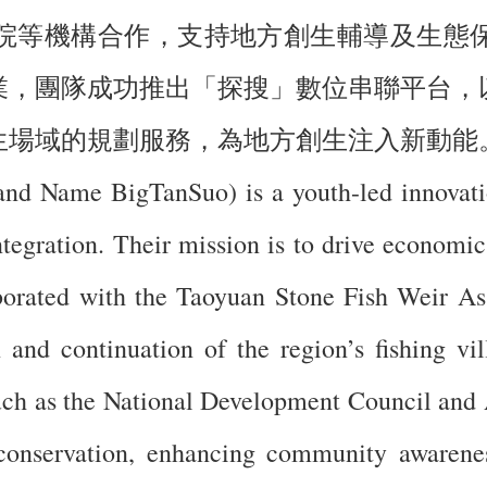
院等機構合作，支持地方創生輔導及生態
業，團隊成功推出「探搜」數位串聯平台，
生場域的規劃服務，為地方創生注入新動能
nd Name BigTanSuo) is a youth-led innovati
egration. Their mission is to drive economic 
orated with the Taoyuan Stone Fish Weir Ass
on and continuation of the region’s fishing v
uch as the National Development Council and 
l conservation, enhancing community awarenes