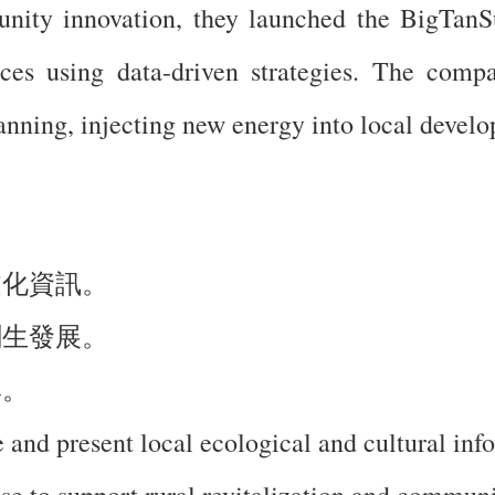
nity innovation, they launched the BigTanSu
rces using data-driven strategies. The compa
nning, injecting new energy into local devel
文化資訊。
創生發展。
牌。
 and present local ecological and cultural inf
ise to support rural revitalization and commun