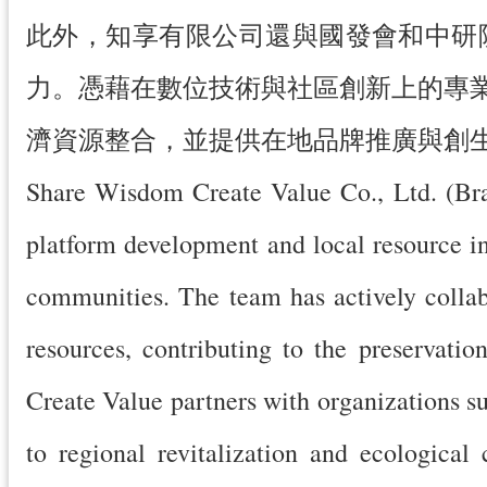
此外，知享有限公司還與國發會和中研
力。憑藉在數位技術與社區創新上的專
濟資源整合，並提供在地品牌推廣與創
Share Wisdom Create Value Co., Ltd. (Bra
platform development and local resource int
communities. The team has actively collab
resources, contributing to the preservati
Create Value partners with organizations s
to regional revitalization and ecologica