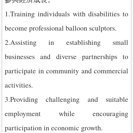
網
1.Training individuals with disabilities to
站
安
become professional balloon sculptors.
全
政
2.Assisting in establishing small
策
businesses and diverse partnerships to
政
府
participate in community and commercial
網
站
activities.
資
料
3.Providing challenging and suitable
開
放
employment while encouraging
宣
告
participation in economic growth.