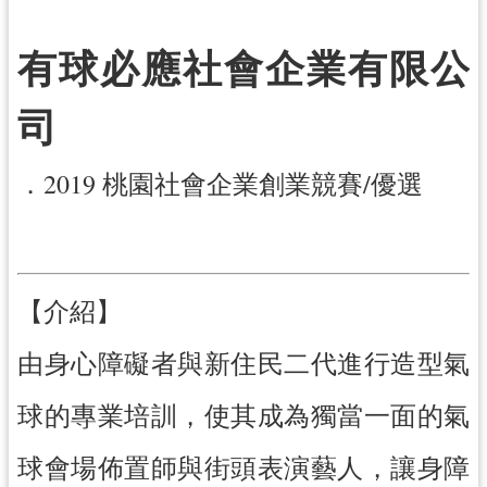
訊
有球必應社會企業有限公
息
公
司
告
便
．2019 桃園社會企業創業競賽/優選
民
服
務
桃
【介紹】
青
資
由身心障礙者與新住民二代進行造型氣
源
基
球的專業培訓，使其成為獨當一面的氣
地
介
球會場佈置師與街頭表演藝人，讓身障