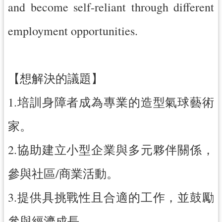
and become self-reliant through different
導
覽
employment opportunities.
市
政
信
【想解決的議題】
箱
桃
1.培訓身障者成為專業的造型氣球藝術
園
市
家。
政
府
2.協助建立小型企業與多元夥伴關係，
隱
參與社區/商業活動。
私
權
3.提供具挑戰性且合適的工作，並鼓勵
政
策
參與經濟成長。