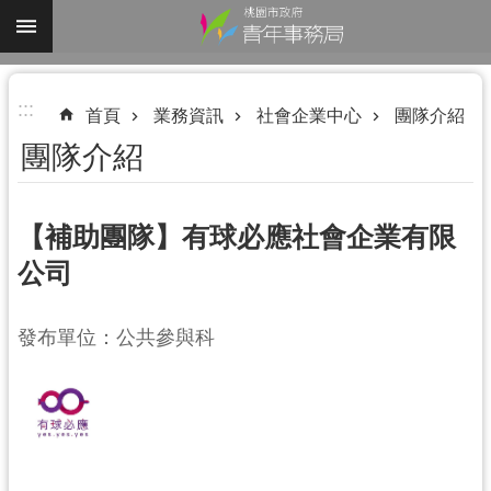
跳到主要內容區塊
進
:::
階
首頁
業務資訊
社會企業中心
團隊介紹
搜
團隊介紹
尋
【補助團隊】有球必應社會企業有限
公司
認
識
我
發布單位：公共參與科
們
業
務
資
訊