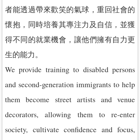
紹
者能透過帶來歡笑的氣球，重回社會的
相
關
懷抱，同時培養其專注力及自信，並獲
連
結
得不同的就業機會，讓他們擁有自力更
政
生的能力。
府
資
We provide training to disabled persons
訊
公
and second-generation immigrants to help
開
them become street artists and venue
回
首
decorators, allowing them to re-enter
頁
society, cultivate confidence and focus,
網
站