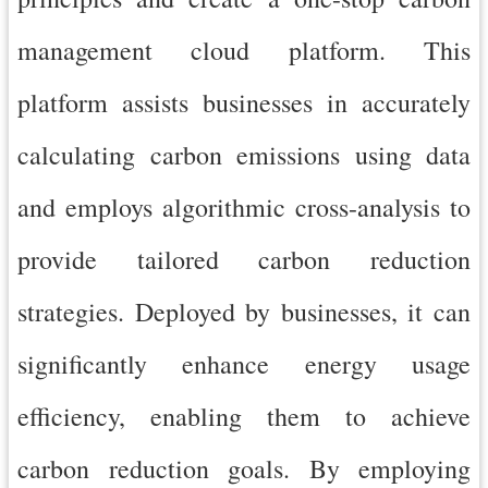
網
management cloud platform. This
站
安
platform assists businesses in accurately
全
政
calculating carbon emissions using data
策
and employs algorithmic cross-analysis to
政
府
provide tailored carbon reduction
網
站
strategies. Deployed by businesses, it can
資
料
significantly enhance energy usage
開
放
efficiency, enabling them to achieve
宣
告
carbon reduction goals. By employing