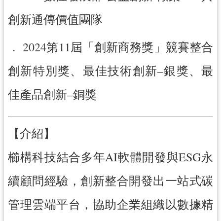
紹
創新通傳價值團隊
相
關
連
．
2024
第11屆「創新商務獎」競賽整合
結
創新特別獎、最佳技術創新–銀獎、最
政
府
佳產品創新–銅獎
資
訊
公
【介紹】
開
櫛構科技結合多年AI軟體開發與ESG永
回
首
續顧問經驗，創新整合開發出一站式碳
頁
管理雲端平台，協助企業組織以數據精
網
站