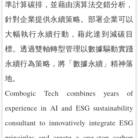
準計算碳排，並藉由演算法交錯分析，
導
覽
針對企業提供永續策略。部署企業可以
市
大幅執行永續行動，藉此達到減碳目
政
信
標。透過雙軸轉型管理以數據驅動實踐
箱
桃
永續行為策略，將「數據永續」精神落
園
市
地。
政
府
Combogic Tech combines years of
隱
experience in AI and ESG sustainability
私
權
consultant to innovatively integrate ESG
政
策
principles and create a one-stop carbon