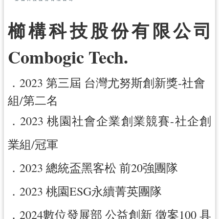
訊
櫛構科技股份有限公司
息
公
Combogic Tech.
告
便
．2023 第三屆 台灣尤努斯創新獎-社會
民
服
組/第二名
務
．2023 桃園社會企業創業競賽-社企創
桃
青
業組/冠軍
資
源
．2023 總統盃黑客松 前20強團隊
基
．2023 桃園ESG永續菁英團隊
地
介
．2024數位發展部 公益創新 徵案100 具