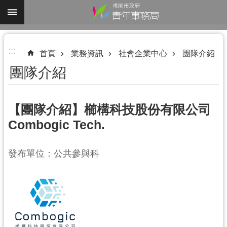
跳到主要內容區塊
進
:::
階
首頁
業務資訊
社會企業中心
團隊介紹
搜
團隊介紹
尋
【團隊介紹】櫛構科技股份有限公司
Combogic Tech.
認
識
發布單位：公共參與科
我
們
業
務
資
訊