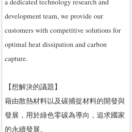
a dedicated technology research and
導
覽
development team, we provide our
市
customers with competitive solutions for
政
信
optimal heat dissipation and carbon
箱
capture.
桃
園
市
政
【想解決的議題】
府
藉由散熱材料以及碳捕捉材料的開發與
隱
私
發展，用於綠色零碳為導向，追求國家
權
政
的永續發展。
策