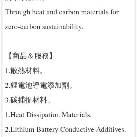
網
Through heat and carbon materials for
站
安
zero-carbon sustainability.
全
政
策
【商品＆服務】
政
府
1.散熱材料。
網
站
2.鋰電池導電添加劑。
資
料
3.碳捕捉材料。
開
放
1.Heat Dissipation Materials.
宣
告
2.Lithium Battery Conductive Additives.