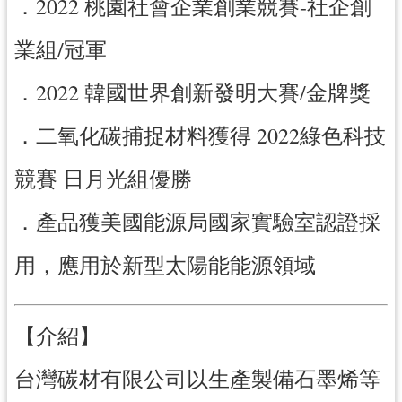
．2022 桃園社會企業創業競賽-社企創
訊
業組/冠軍
息
公
．2022 韓國世界創新發明大賽/金牌獎
告
．二氧化碳捕捉材料獲得 2022綠色科技
便
民
競賽 日月光組優勝
服
務
．產品獲美國能源局國家實驗室認證採
桃
青
用，應用於新型太陽能能源領域
資
源
【介紹】
基
地
台灣碳材有限公司以生產製備石墨烯等
介