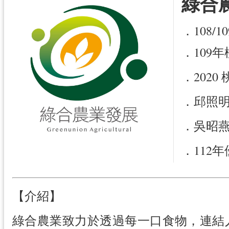
綠合
．108
．109
．202
．邱照明
．吳昭燕
．112
【介紹】
綠合農業致力於透過每一口食物，連結