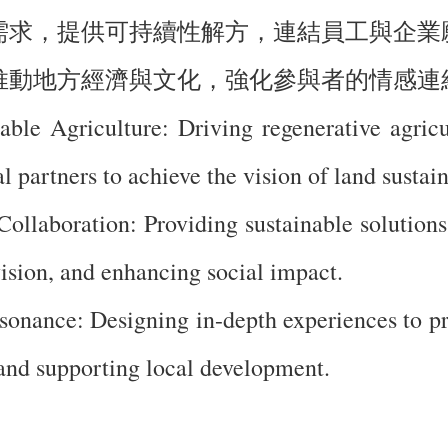
型需求，提供可持續性解方，連結員工與企
，推動地方經濟與文化，強化參與者的情感
le Agriculture: Driving regenerative agricul
 partners to achieve the vision of land sustain
ollaboration: Providing sustainable solutions
sion, and enhancing social impact.
sonance: Designing in-depth experiences to p
and supporting local development.