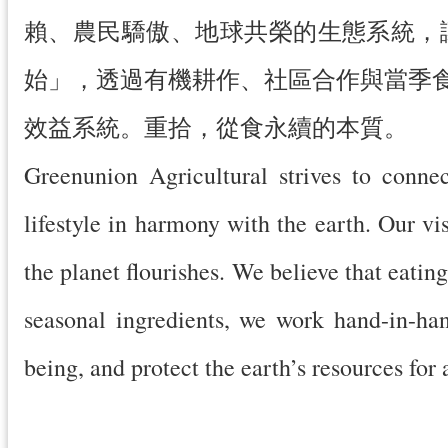
賴、農民驕傲、地球共榮的生態系統，
始」，透過有機耕作、社區合作與當季
效益系統。重拾，從食永續的本質。
Greenunion Agricultural strives to connec
lifestyle in harmony with the earth. Our vi
the planet flourishes. We believe that eati
seasonal ingredients, we work hand-in-ha
being, and protect the earth’s resources for 