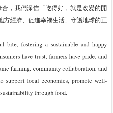
綠合，我們深信「吃得好，就是改變的開
地方經濟、促進幸福生活、守護地球的正
ul bite, fostering a sustainable and happy
onsumers have trust, farmers have pride, and
rganic farming, community collaboration, and
to support local economies, promote well-
 sustainability through food.