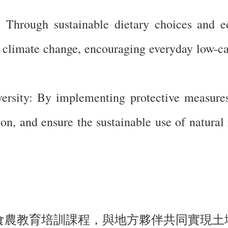
: Through sustainable dietary choices and e
to climate change, encouraging everyday low-c
versity: By implementing protective measures
on, and ensure the sustainable use of natural 
與食農教育培訓課程，與地方夥伴共同實現土