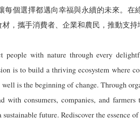
讓每個選擇都邁向幸福與永續的未來。在
食材，攜手消費者、企業和農民，推動支持
t people with nature through every delightf
sion is to build a thriving ecosystem where c
ng well is the beginning of change. Through o
nd with consumers, companies, and farmers 
a sustainable future. Rediscover the essence of