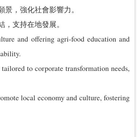
業願景，強化社會影響力。
連結，支持在地發展。
ture and offering agri-food education and
ability.
 tailored to corporate transformation needs,
romote local economy and culture, fostering