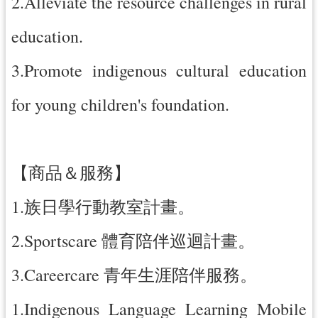
2.Alleviate the resource challenges in rural
education.
3.Promote indigenous cultural education
for young children's foundation.
【商品＆服務】
1.族日學行動教室計畫。
2.Sportscare 體育陪伴巡迴計畫。
3.Careercare 青年生涯陪伴服務。
1.Indigenous Language Learning Mobile