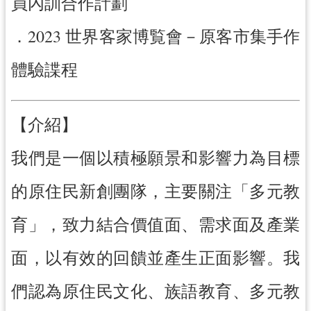
員內訓合作計劃
紹
相
．2023 世界客家博覧會－原客市集手作
關
連
體驗諜程
結
政
【介紹】
府
資
我們是一個以積極願景和影響力為目標
訊
公
的原住民新創團隊，主要關注「多元教
開
育」，致力結合價值面、需求面及產業
回
首
面，以有效的回饋並產生正面影響。我
頁
們認為原住民文化、族語教育、多元教
網
站