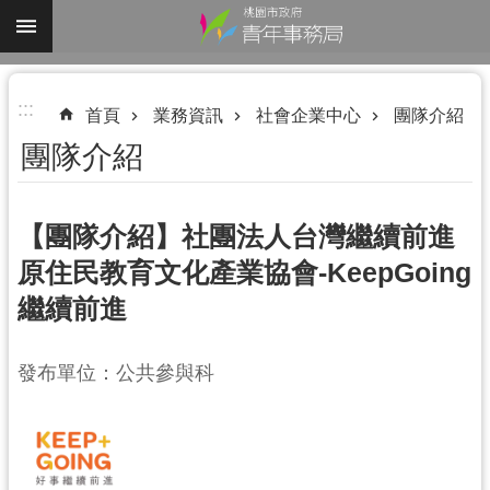
跳到主要內容區塊
進
:::
階
首頁
業務資訊
社會企業中心
團隊介紹
搜
團隊介紹
尋
【團隊介紹】社團法人台灣繼續前進
原住民教育文化產業協會-KeepGoing
認
繼續前進
識
我
們
發布單位：公共參與科
業
務
資
訊