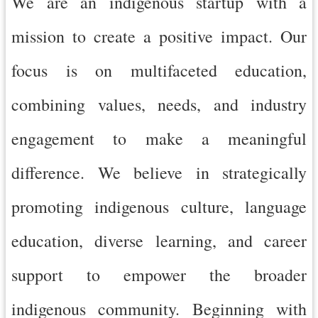
We are an indigenous startup with a
網
mission to create a positive impact. Our
站
安
focus is on multifaceted education,
全
政
combining values, needs, and industry
策
engagement to make a meaningful
政
府
difference. We believe in strategically
網
站
promoting indigenous culture, language
資
料
education, diverse learning, and career
開
放
support to empower the broader
宣
告
indigenous community. Beginning with