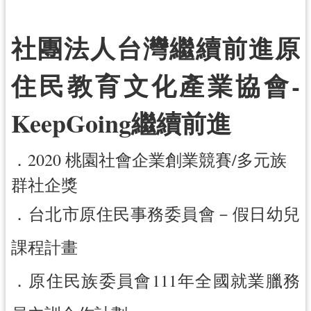
訊
社團法人台灣繼續前進原
息
公
住民教育文化產業協會-
告
便
KeepGoing繼續前進
民
服
務
．2020 桃園社會企業創業競賽/多元族
群社企獎
桃
青
．台北市原住民事務委員會－假日幼兒
資
源
課程計畫
基
．原住民族委員會111年全國就業臘務
地
介