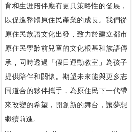
育和生涯陪伴應有更具策略性的發展，
導
覽
以促進整體原住民產業的成長。我們從
市
政
原住民族語文化出發，致力於建立都市
信
箱
原住民學齡前兒童的文化根基和族語傳
桃
承，同時透過「假日運動教室」為孩子
園
市
提供陪伴和關懷。期望未來能與更多志
政
府
同道合的夥伴攜手，為原住民下一代帶
隱
來改變的希望，開創新的舞台，讓夢想
私
權
繼續前進。
政
策