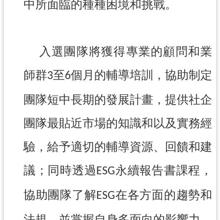
中所面臨的種種困境和挑戰。
導
覽
市
入選團隊將獲得專業的顧問和業
政
信
師群
至
個月的輔導培訓，協助制定
3
6
箱
桃
團隊短中長期的發展計畫，提供社企
園
市
團隊最貼近市場的知識和以及實務經
政
府
驗，給予適切的輔導資源、回饋和建
隱
議；同時透過
永續報告書課程，
ESG
私
權
協助團隊了解
在各方面的趨勢和
ESG
政
策
法規，並掌握自身多面向的影響力，