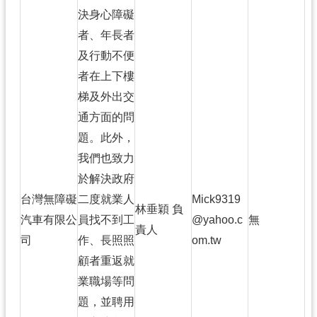
決身心障礙
者、年長者
及行動不便
者在上下樓
梯及外出交
通方面的問
題。此外，
我們也致力
於解決政府
台灣無障礙
二度就業人
Mick9319
林垂穎 負
汽車有限公
員找不到工
@yahoo.c
無
責人
司
作、長照照
om.tw
顧者重返就
業職場等問
題，並聘用