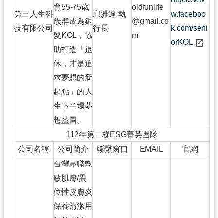
育55-75歲
oldfunlife
第三人生科
邱雅達 執
w.faceboo
族群成為銀
@gmail.co
技有限公司
行長
k.com/seni
髮KOL，協
m
orKOL
助打造「退
休，才是追
求夢想的新
起點」的人
生下半場夢
想藍圖。
112年第二梯ESG菁英團隊
公司名稱
公司簡介
聯繫窗口
EMAIL
官網
台灣專職乾
敏肌膚/異
位性皮膚炎
保養清潔用