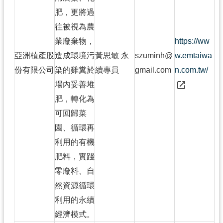
肥，更將過
往被視為農
業廢棄物，
https://ww
亞洲植產股
造成環境污
黃思敏 永
szuminh@
w.emtaiwa
份有限公司
染的雞糞於
續專員
gmail.com
n.com.tw/
場內妥善堆
肥，轉化為
可回歸菜
園、循環再
利用的有機
肥料，實踐
零廢料、自
然資源循環
利用的永續
經濟模式。