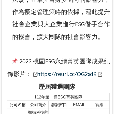
網
作為擬定管理策略的依據，藉此提升
站
安
社會企業與大企業進行
偕手合作
ESG
全
政
的機會，擴大團隊的社會影響力。
策
政
府
桃園
永續菁英團隊成果紀
網
2023
ESG
站
錄影片：
資
https://reurl.cc/OG2xdR
料
開
歷屆獲選團隊
放
112年第一梯ESG菁英團隊
宣
告
公司名稱
公司簡介
聯繫窗口
EMAIL
官網
櫛構科技的