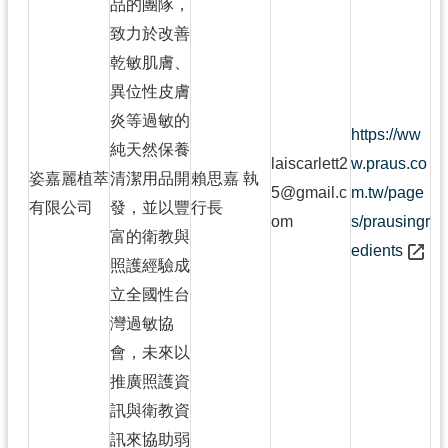
品的團隊，
致力於改善
乾敏肌膚、
異位性皮膚
炎等過敏的
https://ww
純天然保養
laiscarlett2
w.praus.co
姿嘉麗植萃
清潔用品開
賴思嘉 執
5@gmail.c
m.tw/page
有限公司
發，並以豐
行長
om
s/prausingr
富的衛教與
edients
照護經驗成
立全國性台
灣過敏協
會，未來以
推廣照護資
訊與衛教資
訊來協助弱