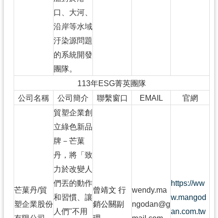
口、大河、
沿岸等水域
汙染源問題
的系統開發
團隊。
113年ESG菁英團隊
公司名稱
公司簡介
聯繫窗口
EMAIL
官網
貿塑企業創
立綠色新品
牌－芒菓
丹，將「致
力於改變人
們丟的動作
https://ww
芒菓丹/貿
曾靖文 行
wendy.ma
和習慣、讓
w.mangod
塑企業股份
銷公關副
ngodan@g
人們"不用
an.com.tw