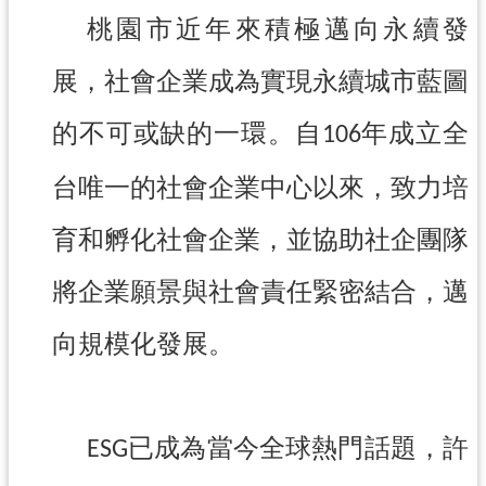
桃園市近年來積極邁向永續發
訊
息
展，社會企業成為實現永續城市藍圖
公
告
的不可或缺的一環。自
年成立全
106
便
台唯一的社會企業中心以來，致力培
民
服
育和孵化社會企業，並協助社企團隊
務
桃
將企業願景與社會責任緊密結合，邁
青
資
向規模化發展。
源
基
地
已成為當今全球熱門話題，許
ESG
介