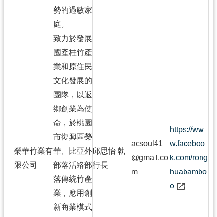
勢的過敏家
庭。
致力於發展
國產桂竹產
業和原住民
文化發展的
團隊，以返
鄉創業為使
命，於桃園
https://ww
市復興區榮
acsoul41
w.faceboo
榮華竹業有
華、比亞外
邱思怡 執
@gmail.co
k.com/rong
限公司
部落活絡部
行長
m
huabambo
落傳統竹產
o
業，應用創
新商業模式