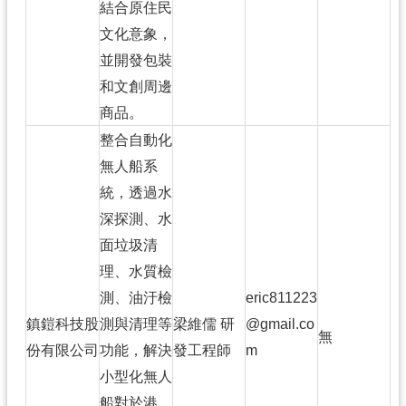
結合原住民
文化意象，
並開發包裝
和文創周邊
商品。
整合自動化
無人船系
統，透過水
深探測、水
面垃圾清
理、水質檢
測、油汙檢
eric811223
鎮鎧科技股
測與清理等
梁維儒 研
@gmail.co
無
份有限公司
功能，解決
發工程師
m
小型化無人
船對於港