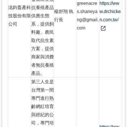
greenacre
https://ww
洺鈞畜產科
抗養殖產品
楊舒翔 執
s.shaneya
w.drchicke
技股份有限
供應生態
行長
ng@gmail.
n.com.tw/
公司
系，提供飼
com
料廠、農民
取代抗生素
方案，提供
商家與消費
者無抗養殖
產品。
第三人生是
台灣第一間
專門進行熟
齡網紅培育
與經紀的公
司，專門培
https://ww