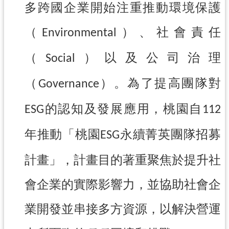
紹
多跨國企業開始注重推動環境保護
相
（
）、社會責任
Environmental
關
連
（
）以及公司治理
Social
結
政
（
）。為了提高團隊對
Governance
府
資
的認知及發展應用，桃園自
ESG
112
訊
公
年推動「桃園
永續菁英團隊招募
ESG
開
計畫」，計畫目的著重聚焦於提升社
回
首
會企業的實際影響力，並協助社會企
頁
業開發並串接多方資源，以解決營運
網
站