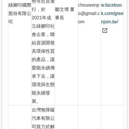
勢等忠旨運
綠腳印國際
chouwenp
w.faceboo
行，於
鄒文博 董
股份有限公
o@gmail.c
k.com/gree
2021年成
事長
司
om
njoin.tw/
立綠腳印社
會企業，聯
結資源開發
具環保性質
的產品，讓
愛能永續傳
承下去，讓
環境與生態
能永續發
展。
台灣無障礙
汽車有限公
司致力於解