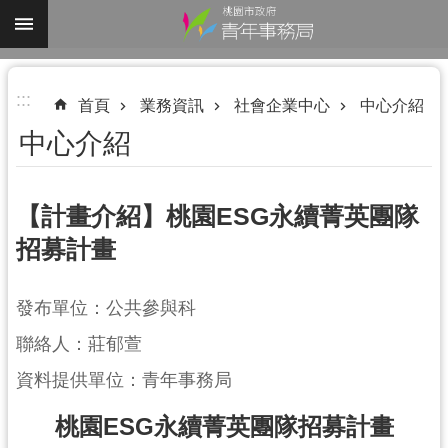
跳到主要內容區塊
進
:::
階
首頁
業務資訊
社會企業中心
中心介紹
搜
中心介紹
尋
【計畫介紹】桃園ESG永續菁英團隊
招募計畫
認
識
我
發布單位：公共參與科
們
聯絡人：莊郁萱
業
資料提供單位：青年事務局
務
資
桃園ESG永續菁英團隊招募計畫
訊