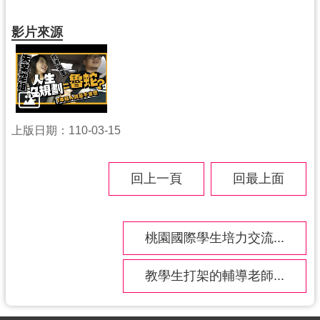
訊
影片來源
息
公
告
便
民
上版日期：110-03-15
服
務
回上一頁
回最上面
桃
青
資
桃園國際學生培力交流...
源
基
教學生打架的輔導老師...
地
介