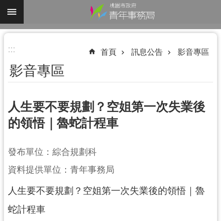
跳到主要內容區塊
進
:::
階
首頁
訊息公告
影音專區
搜
影音專區
尋
人生要不要規劃？空姐第一次失業後
的領悟｜魯蛇計程車
認
識
我
發布單位：綜合規劃科
們
資料提供單位：青年事務局
業
人生要不要規劃？空姐第一次失業後的領悟｜魯
務
資
蛇計程車
訊