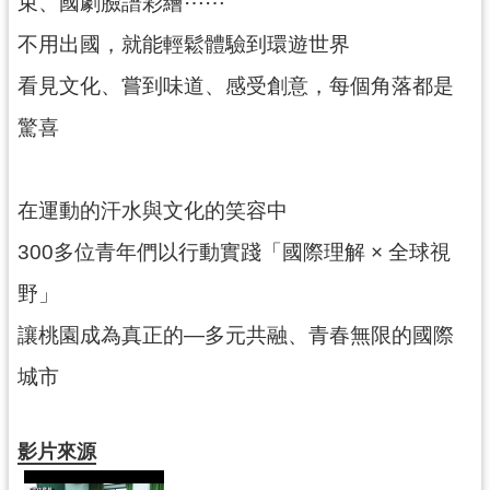
束、國劇臉譜彩繪⋯⋯
網
不用出國，就能輕鬆體驗到環遊世界
站
看見文化、嘗到味道、感受創意，每個角落都是
安
全
驚喜
政
策
在運動的汗水與文化的笑容中
政
府
300多位青年們以行動實踐「國際理解 × 全球視
網
站
野」
資
讓桃園成為真正的—多元共融、青春無限的國際
料
開
城市
放
宣
告
影片來源