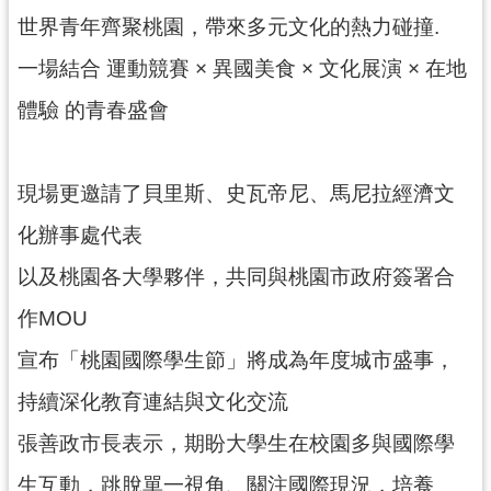
紹
世界青年齊聚桃園，帶來多元文化的熱力碰撞.
相
一場結合 運動競賽 × 異國美食 × 文化展演 × 在地
關
連
體驗 的青春盛會
結
政
現場更邀請了貝里斯、史瓦帝尼、馬尼拉經濟文
府
資
化辦事處代表
訊
公
以及桃園各大學夥伴，共同與桃園市政府簽署合
開
作MOU
宣布「桃園國際學生節」將成為年度城市盛事，
回
首
持續深化教育連結與文化交流
頁
張善政市長表示，期盼大學生在校園多與國際學
網
生互動，跳脫單一視角、關注國際現況，培養
站