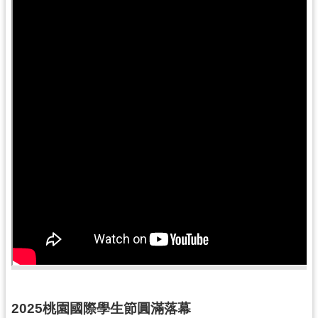
訊
息
公
告
便
民
服
務
桃
青
資
源
基
地
介
2025桃園國際學生節圓滿落幕