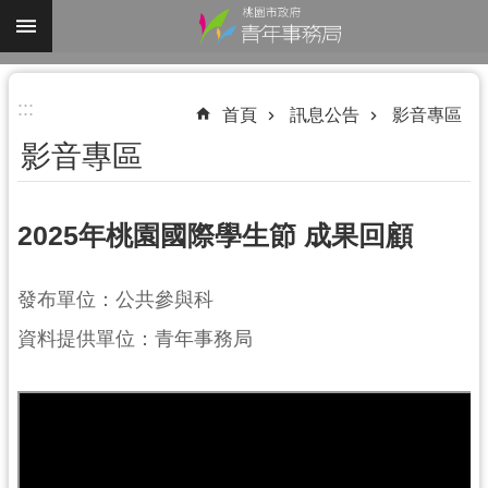
跳到主要內容區塊
進
:::
階
首頁
訊息公告
影音專區
搜
影音專區
尋
2025年桃園國際學生節 成果回顧
認
發布單位：公共參與科
識
我
資料提供單位：青年事務局
們
業
務
資
訊