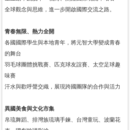
導
全球觀念與思維，進一步開啟國際交流之路。
覽
市
青春無限、熱力全開
政
信
各國國際學生與本地青年，將元智大學變成青春
箱
的舞台
桃
羽毛球團體挑戰賽、匹克球友誼賽、太空足球趣
園
市
味賽
政
府
汗水與歡呼聲交織，展現跨國團隊的合作與活力
隱
私
異國美食與文化市集
權
帛琉舞蹈、排灣族琉璃手鍊、台灣童玩、波蘭花
政
策