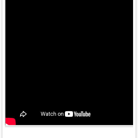
訊
息
公
告
便
民
服
務
桃
青
資
源
基
地
介