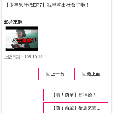
紹
【少年果汁機EP7】我早就出社會了啦！
相
關
影片來源
連
結
政
府
資
訊
上版日期：108-10-18
公
開
回上一頁
回最上面
回
首
【嗨！前輩】超神祕！...
頁
網
【嗨！前輩】從馬來西...
站