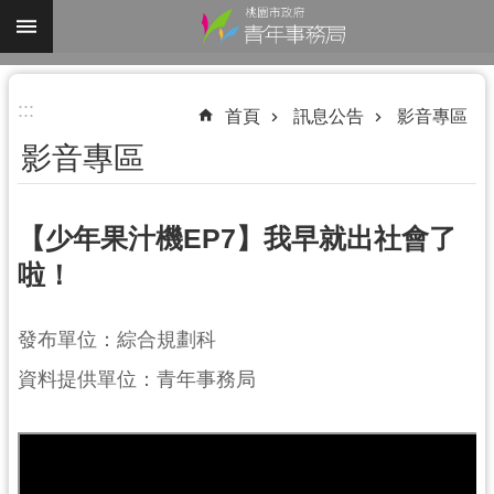
跳到主要內容區塊
進
:::
階
首頁
訊息公告
影音專區
搜
影音專區
尋
【少年果汁機EP7】我早就出社會了
啦！
認
識
我
發布單位：綜合規劃科
們
資料提供單位：青年事務局
業
務
資
訊