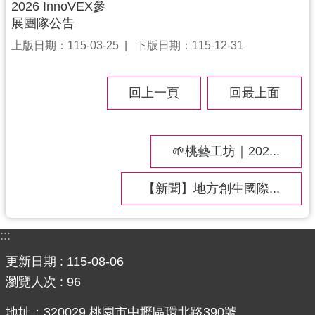
2026 InnoVEX參
網
展團隊公告
站
上版日期：115-03-25
下版日期：115-12-31
安
全
政
回上一頁
回最上面
策
政
🌱桃藝工坊｜202...
府
網
站
【新聞】地方創生國際...
資
料
:::
開
放
更新日期
115-08-06
宣
瀏覽人次
96
告
地址：320029 桃園市中壢區環北路390號