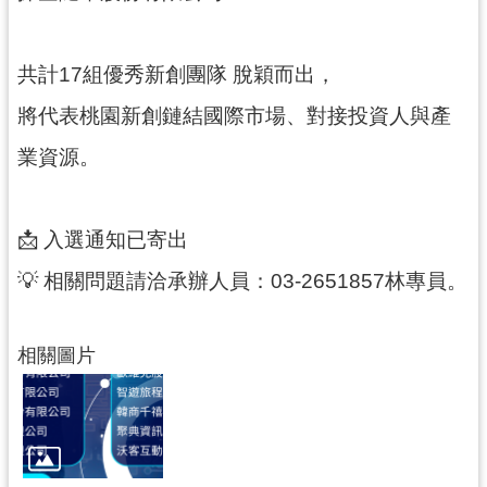
導
覽
共計17組優秀新創團隊 脫穎而出，
市
將代表桃園新創鏈結國際市場、對接投資人與產
政
信
業資源。
箱
桃
📩 入選通知已寄出
園
市
💡 相關問題請洽承辦人員：03-2651857林專員。
政
府
相關圖片
隱
私
權
政
策