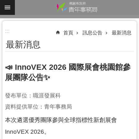
跳到主要內容區塊
進
:::
階
首頁
訊息公告
最新消息
搜
最新消息
尋
📣 InnoVEX 2026 國際展會桃園館參
展團隊公告✨
認
識
我
發布單位：職涯發展科
們
資料提供單位：青年事務局
業
本次遴選優秀團隊參與全球指標性新創展會
務
資
InnoVEX 2026。
訊