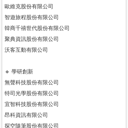
紹
歐維克股份有限公司
相
智遊旅程股份有限公司
關
連
韓商千禧世代股份有限公司
結
聚典資訊股份有限公司
政
沃客互動有限公司
府
資
訊
🔹 學研創新
公
開
無聲科技股份有限公司
特司光學股份有限公司
回
首
宜智科技股份有限公司
頁
昂科資訊有限公司
網
探空隨筆股份有限公司
站