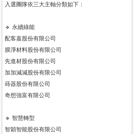
入選團隊依三大主軸分類如下：
訊
息
公
🔹 永續綠能
告
配客嘉股份有限公司
便
膜淨材料股份有限公司
民
服
先進材股份有限公司
務
加加減減股份有限公司
桃
蒔器股份有限公司
青
資
奇想強富有限公司
源
基
🔹 智慧轉型
地
介
智穎智能股份有限公司