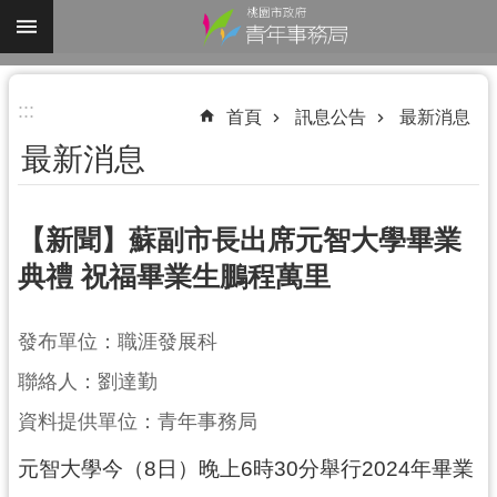
跳到主要內容區塊
進
:::
階
首頁
訊息公告
最新消息
搜
最新消息
尋
【新聞】蘇副市長出席元智大學畢業
典禮 祝福畢業生鵬程萬里
認
識
我
發布單位：職涯發展科
們
聯絡人：劉達勤
業
資料提供單位：青年事務局
務
資
元智大學今（8日）晚上6時30分舉行2024年畢業
訊