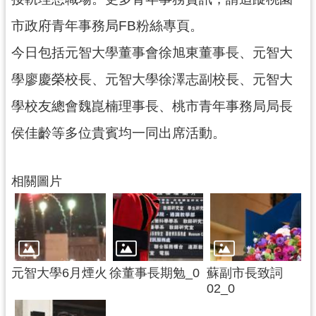
網
市政府青年事務局FB粉絲專頁。
站
今日包括元智大學董事會徐旭東董事長、元智大
安
全
學廖慶榮校長、元智大學徐澤志副校長、元智大
政
學校友總會魏崑楠理事長、桃市青年事務局局長
策
侯佳齡等多位貴賓均一同出席活動。
政
府
網
相關圖片
站
資
料
開
放
宣
元智大學6月煙火
徐董事長期勉_0
蘇副市長致詞
告
02_0