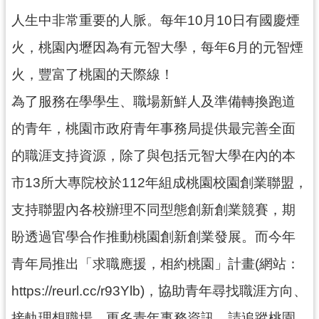
導
人生中非常重要的人脈。每年10月10日有國慶煙
覽
火，桃園內壢因為有元智大學，每年6月的元智煙
市
火，豐富了桃園的天際線！
政
信
為了服務在學學生、職場新鮮人及準備轉換跑道
箱
的青年，桃園市政府青年事務局提供最完善全面
桃
的職涯支持資源，除了與包括元智大學在內的本
園
市
市13所大專院校於112年組成桃園校園創業聯盟，
政
支持聯盟內各校辦理不同型態創新創業競賽，期
府
盼透過官學合作推動桃園創新創業發展。而今年
隱
私
青年局推出「求職應援，相約桃園」計畫(網站：
權
https://reurl.cc/r93Ylb)，協助青年尋找職涯方向、
政
策
接軌理想職場。更多青年事務資訊，請追蹤桃園