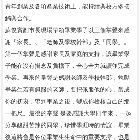
紹
青年創業及各項產業技術上，能持續與校方多接
相
觸與合作。
關
連
蘇俊賓副市長現場帶領畢業學子以三個掌聲來感
結
謝「家長」、「老師及學校幹部」及「同學」。
政
第一個掌聲是感謝家長及家庭的支持，讓畢業學
府
資
子能在沒有掛念及負擔下，全心全力就讀並完成
訊
學業。再來的掌聲是感謝老師及學校幹部，勉勵
公
開
畢業生若有佩服的老師，要把佩服他的心，當成
你的初衷，帶到畢業之後，變成你檢核自己的那
回
首
一把尺。最後的掌聲 是要感謝大學四年來，一起
頁
分享酸甜苦辣的同學，珍惜學涯時的情誼，畢業
網
後這將會是各位畢業生生命中的重要支撐，也是
站