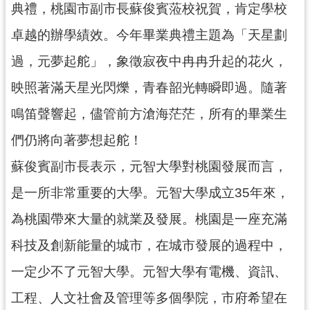
典禮，桃園市副市長蘇俊賓蒞校祝賀，肯定學校
訊
卓越的辦學績效。今年畢業典禮主題為「天星劃
息
公
過，元夢起舵」，象徵寂夜中冉冉升起的花火，
告
映照著滿天星光閃爍，青春韶光轉瞬即過。隨著
便
鳴笛聲響起，儘管前方滄海茫茫，所有的畢業生
民
服
們仍將向著夢想起舵！
務
蘇俊賓副市長表示，元智大學對桃園發展而言，
桃
是一所非常重要的大學。元智大學成立35年來，
青
資
為桃園帶來大量的就業及發展。桃園是一座充滿
源
科技及創新能量的城市，在城市發展的過程中，
基
一定少不了元智大學。元智大學有電機、資訊、
地
介
工程、人文社會及管理等多個學院，市府希望在