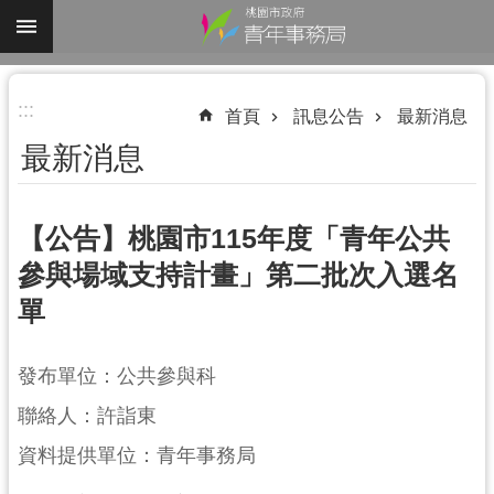
跳到主要內容區塊
進
:::
階
首頁
訊息公告
最新消息
搜
最新消息
尋
【公告】桃園市115年度「青年公共
參與場域支持計畫」第二批次入選名
認
單
識
我
們
發布單位：公共參與科
業
聯絡人：許詣東
務
資料提供單位：青年事務局
資
訊