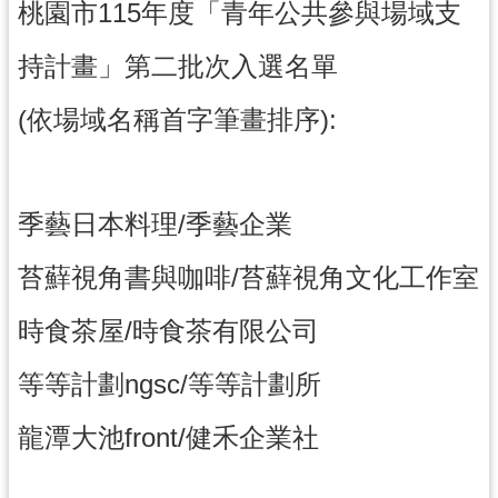
桃園市115年度「青年公共參與場域支
訊
持計畫」第二批次入選名單
息
公
(依場域名稱首字筆畫排序):
告
便
民
季藝日本料理/季藝企業
服
務
苔蘚視角書與咖啡/苔蘚視角文化工作室
桃
青
時食茶屋/時食茶有限公司
資
源
等等計劃ngsc/等等計劃所
基
龍潭大池front/健禾企業社
地
介