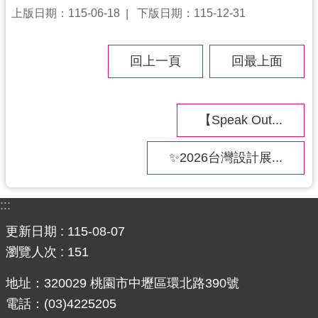
紹
上版日期：115-06-18
下版日期：115-12-31
相
關
回上一頁
回最上面
連
結
政
【Speak Out...
府
資
✨2026台灣設計展...
訊
公
開
:::
更新日期
115-08-07
回
首
瀏覽人次
151
頁
地址：320029 桃園市中壢區環北路390號
網
電話：(03)4225205
站