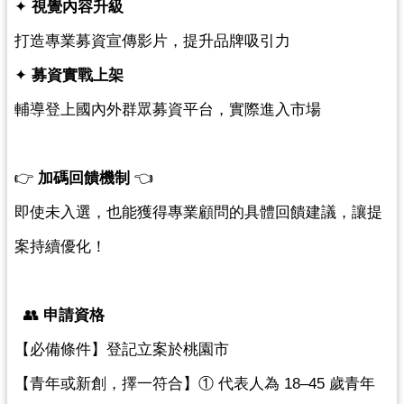
紹
✦ 
視覺內容升級
相
打造專業募資宣傳影片，提升品牌吸引力 
關
✦ 
募資實戰上架
連
結
輔導登上國內外群眾募資平台，實際進入市場  
政
府
👉 
加碼回饋機制
 👈 
資
訊
即使未入選，也能獲得專業顧問的具體回饋建議，讓提
公
案持續優化！
開
回
  👥 
申請資格
首
頁
【必備條件】登記立案於桃園市 
網
【青年或新創，擇一符合】① 代表人為 18–45 歲青年 
站