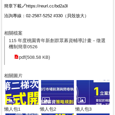
簡章下載🔗https://reurl.cc/bd2a3l 
網
站
洽詢專線：02-2587-5252 #330（貝殼放大）  
安
全
政
相關檔案
策
115 年度桃園青年新創群眾募資輔導計畫－徵選
機制簡章0526
政
府
pdf(508.58 KB)
網
站
資
相關圖片
料
開
放
宣
告
懶人包1
懶人包2
懶人包3