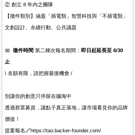
② 創立 8 年內之團隊 
導
覽
【徵件類別】涵蓋「插電類」智慧科技與「不插電類」
市
文創設計、永續行動、公共議題  
政
信
箱
📅  
徵件時間
 第二梯次報名期間：
即日起延長至 6/30 
桃
止
園
\ 名額有限，請把握最後機會 /  
市
政
府
別讓你的創意只停留在腦海中 
隱
透過群眾募資，讓點子真正落地，讓市場看見你的品牌
私
權
價值！  
政
提案報名🔗https://tao.backer-founder.com/
策