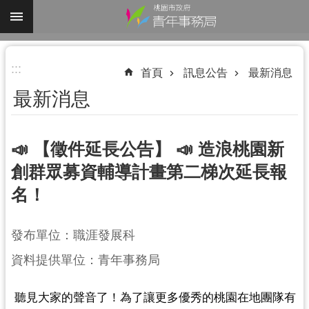
跳到主要內容區塊
進
:::
階
首頁
訊息公告
最新消息
搜
最新消息
尋
📣 【徵件延長公告】 📣 造浪桃園新
創群眾募資輔導計畫第二梯次延長報
認
名！
識
我
們
發布單位：職涯發展科
業
資料提供單位：青年事務局
務
資
 聽見大家的聲音了！為了讓更多優秀的桃園在地團隊有
訊