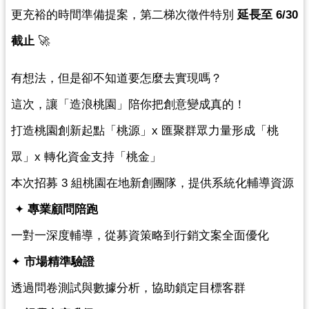
更充裕的時間準備提案，第二梯次徵件特別 
延長至 6/30 
訊
截止
 🚀
息
公
告
有想法，但是卻不知道要怎麼去實現嗎？
便
這次，讓「造浪桃園」陪你把創意變成真的！
民
打造桃園創新起點「桃源」x 匯聚群眾力量形成「桃
服
務
眾」x 轉化資金支持「桃金」  
桃
本次招募 3 組桃園在地新創團隊，提供系統化輔導資源
青
 ✦ 
專業顧問陪跑
資
源
一對一深度輔導，從募資策略到行銷文案全面優化 
基
✦ 
市場精準驗證
地
透過問卷測試與數據分析，協助鎖定目標客群 
介