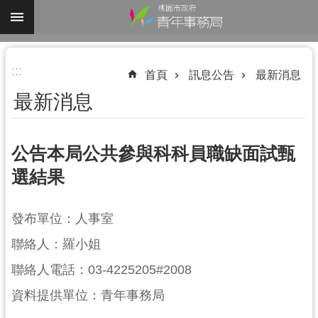
跳到主要內容區塊
進
:::
階
首頁
訊息公告
最新消息
搜
最新消息
尋
公告本局公共參與科科員職缺面試甄
選結果
認
識
我
發布單位：人事室
們
聯絡人：羅小姐
業
聯絡人電話：03-4225205#2008
務
資料提供單位：青年事務局
資
訊