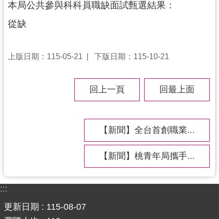
本局公共參與科科員職缺面試甄選結果：
訊
從缺
息
公
告
上版日期：115-05-21
下版日期：115-10-21
便
民
回上一頁
回最上面
服
務
桃
【新聞】全台首創職業...
青
資
【新聞】桃青年局攜手...
源
基
:::
地
更新日期
115-08-07
介