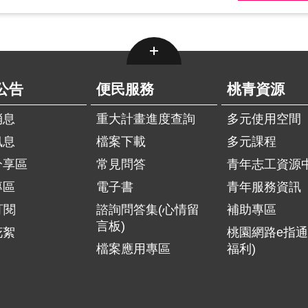
公告
便民服務
桃青資源
消息
重大計畫進度查詢
多元使用空間
訊息
檔案下載
多元課程
分享區
常見問答
青年志工資源
專區
電子書
青年服務資訊
訂閱
諮詢問答集(心情留
補助專區
言板)
花絮
桃園網路e指通
檔案應用專區
福利)