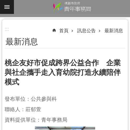
跳到主要內容區塊
進
:::
階
首頁
訊息公告
最新消息
搜
最新消息
尋
桃企友好市促成跨界公益合作 企業
與社企攜手走入育幼院打造永續陪伴
認
模式
識
我
們
發布單位：公共參與科
業
聯絡人：莊郁萱
務
資料提供單位：青年事務局
資
訊