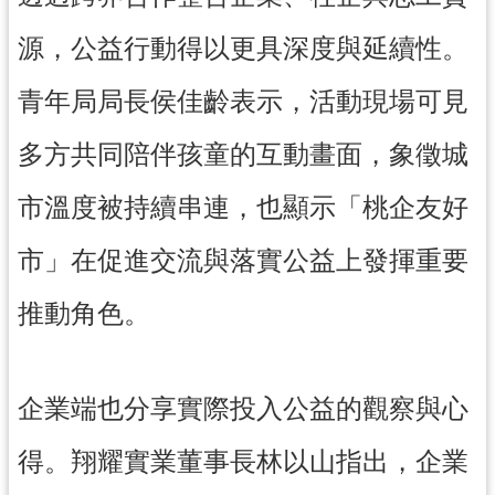
導
源，公益行動得以更具深度與延續性。
覽
青年局局長侯佳齡表示，活動現場可見
市
政
多方共同陪伴孩童的互動畫面，象徵城
信
箱
市溫度被持續串連，也顯示「桃企友好
桃
園
市」在促進交流與落實公益上發揮重要
市
政
推動角色。
府
隱
企業端也分享實際投入公益的觀察與心
私
權
得。翔耀實業董事長林以山指出，企業
政
策