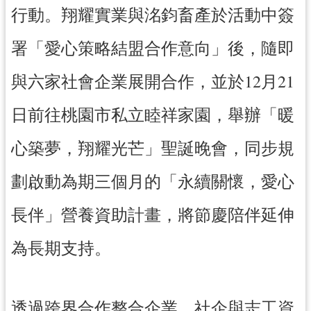
紹
行動。翔耀實業與洺鈞畜產於活動中簽
相
署「愛心策略結盟合作意向」後，隨即
關
連
與六家社會企業展開合作，並於12月21
結
政
日前往桃園市私立睦祥家園，舉辦「暖
府
資
心築夢，翔耀光芒」聖誕晚會，同步規
訊
公
劃啟動為期三個月的「永續關懷，愛心
開
長伴」營養資助計畫，將節慶陪伴延伸
回
為長期支持。
首
頁
網
透過跨界合作整合企業、社企與志工資
站