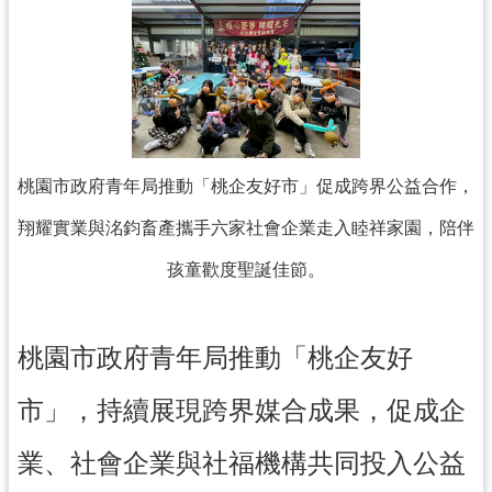
訊
息
公
告
便
桃園市政府青年局推動「桃企友好市」促成跨界公益合作，
民
服
翔耀實業與洺鈞畜產攜手六家社會企業走入睦祥家園，陪伴
務
孩童歡度聖誕佳節。
桃
青
資
桃園市政府青年局推動「桃企友好
源
市」，持續展現跨界媒合成果，促成企
基
地
業、社會企業與社福機構共同投入公益
介