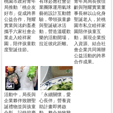
桃園市政府青年
有球必應社會企
青年局局長侯佳
局推動「桃企友
業團隊運用氣球
齡與翔耀實業董
好市」促成跨界
藝術設計互動體
事長林以山化身
公益合作，翔耀
驗，帶領孩童參
聖誕老人，於桃
實業與洺鈞畜產
與聖誕破冰活
園市私立睦祥家
攜手六家社會企
動，營造溫暖歡
園陪伴孩童互
業走入睦祥家
樂的活動開場，
動，展現企業投
園，陪伴孩童歡
拉近彼此距離。
入資源、結合社
度聖誕佳節。
會企業共同籌辦
公益活動的跨界
合作成果。
活動中，局長與
「永續關懷，愛
企業夥伴致贈聖
心長伴」營養資
誕禮物並與孩童
助計畫即將啟
合影，記錄節慶
動，整合放牧雞