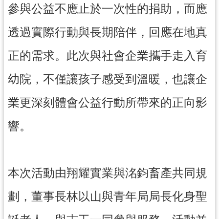
參與公益不應止於一次性的捐助，而應
網
站
透過實際行動與長期陪伴，回應在地真
安
全
正的需求。此次與社會企業攜手走入育
政
策
幼院，不僅讓孩子感受到溫暖，也讓企
政
業更深刻體會公益行動所帶來的正向影
府
網
響。
站
資
料
開
本次活動由翔耀實業與洺鈞畜產共同規
放
宣
劃，董事長林以山與青年局局長化身聖
告