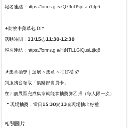
紹
報名連結：https://forms.gle/zQ79nD5joran1jfp6
相
關
連
✦防蚊中藥草包 DIY
結
活動時間：𝟭𝟭/𝟭𝟱㊅𝟭𝟭:𝟯𝟬-𝟭𝟮:𝟯𝟬
政
報名連結：https://forms.gle/HtNTLLGiQusLtjiq8
府
資
訊
公
📌集章抽獎｜逛展 × 集章 × 抽好禮 🎁
開
到服務台領取「俱樂部會員卡」
在四個展區完成集章就能拿抽獎券乙張（每人限一次）
回
首
📍 現場抽獎：當日𝟭𝟱:𝟯𝟬於𝟭𝟯倉現場抽出好禮
頁
網
相關圖片
站