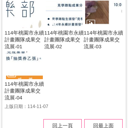
導
覽
市
政
114年桃園市永續
114年桃園市永續
114年桃園市永續
信
計畫團隊成果交
計畫團隊成果交
計畫團隊成果交
箱
流展-01
流展-02
流展-03
桃
園
市
政
114年桃園市永續
府
計畫團隊成果交
流展-04
隱
私
上版日期：114-11-07
權
政
策
回上一頁
回最上面