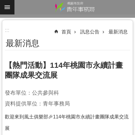
跳到主要內容區塊
進
:::
階
首頁
訊息公告
最新消息
搜
最新消息
尋
【熱門活動】114年桃園市永續計畫
團隊成果交流展
認
識
我
發布單位：公共參與科
們
資料提供單位：青年事務局
業
歡迎來到風土俱樂部🎉114年桃園市永續計畫團隊成果交流
務
資
展
訊