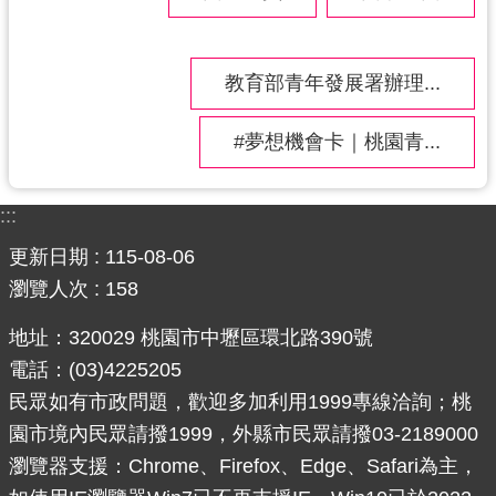
網
站
教育部青年發展署辦理...
安
全
政
#夢想機會卡｜桃園青...
策
政
:::
府
更新日期
115-08-06
網
瀏覽人次
158
站
資
地址：320029 桃園市中壢區環北路390號
料
電話：(03)4225205
開
放
民眾如有市政問題，歡迎多加利用1999專線洽詢；桃
宣
園市境內民眾請撥1999，外縣市民眾請撥03-2189000
告
瀏覽器支援：Chrome、Firefox、Edge、Safari為主，