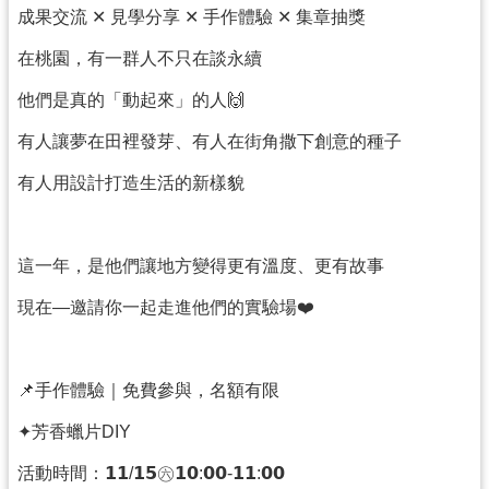
成果交流 ✕ 見學分享 ✕ 手作體驗 ✕ 集章抽獎
訊
在桃園，有一群人不只在談永續
息
公
他們是真的「動起來」的人🙌
告
有人讓夢在田裡發芽、有人在街角撒下創意的種子
便
有人用設計打造生活的新樣貌
民
服
務
這一年，是他們讓地方變得更有溫度、更有故事
桃
現在—邀請你一起走進他們的實驗場❤️
青
資
源
📌手作體驗｜免費參與，名額有限
基
✦芳香蠟片DIY
地
介
活動時間：𝟭𝟭/𝟭𝟱㊅𝟭𝟬:𝟬𝟬-𝟭𝟭:𝟬𝟬