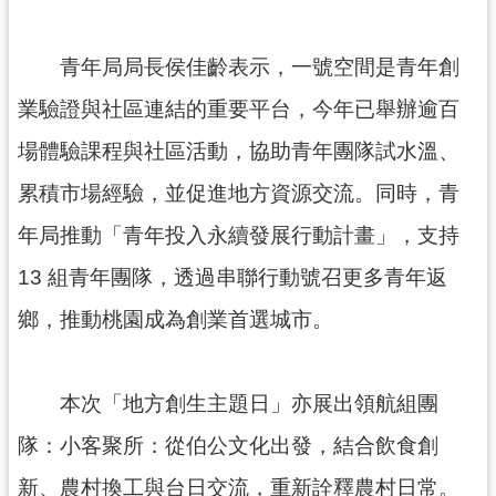
紹
相
青年局局長侯佳齡表示，一號空間是青年創
關
連
業驗證與社區連結的重要平台，今年已舉辦逾百
結
場體驗課程與社區活動，協助青年團隊試水溫、
政
累積市場經驗，並促進地方資源交流。同時，青
府
資
年局推動「青年投入永續發展行動計畫」，支持
訊
13 組青年團隊，透過串聯行動號召更多青年返
公
開
鄉，推動桃園成為創業首選城市。
回
首
本次「地方創生主題日」亦展出領航組團
頁
隊：小客聚所：從伯公文化出發，結合飲食創
網
新、農村換工與台日交流，重新詮釋農村日常。
站