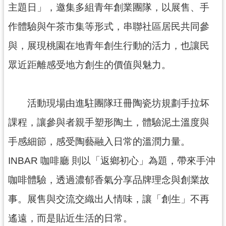
主題日」，邀集多組青年創業團隊，以展售、手
訊
作體驗與午茶市集等形式，串聯社區居民共同參
息
公
與，展現桃園在地青年創生行動的活力，也讓民
告
眾近距離感受地方創生的價值與魅力。
便
民
服
活動現場由進駐團隊玨冊陶瓷坊規劃手拉坏
務
課程，讓參與者親手塑形陶土，體驗泥土溫度與
桃
手感細節，感受陶藝融入日常的溫潤力量。
青
資
INBAR 咖啡廳 則以「返鄉初心」為題，帶來手沖
源
咖啡體驗，透過濃郁香氣分享品牌理念與創業故
基
事。展售與交流交織出人情味，讓「創生」不再
地
介
遙遠，而是貼近生活的日常。