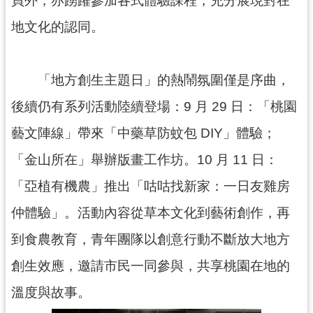
網
地文化的認同。
站
安
全
「地方創生主題日」的熱鬧氛圍僅是序曲，
政
後續仍有系列活動陸續登場：9 月 29 日：「桃園
策
藝文陣線」帶來「中藥草防蚊包 DIY」體驗；
政
府
「金山所在」舉辦版畫工作坊。10 月 11 日：
網
站
「亞植有機農」推出「咕咕找新家：一日友雞房
資
仲體驗」。活動內容從草本文化到藝術創作，再
料
開
到食農教育，青年團隊以創意行動不斷放大地方
放
創生效應，邀請市民一同參與，共享桃園在地的
宣
告
溫度與故事。