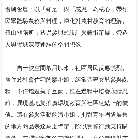
導
復興食農：以「知足」與「感恩」為核心，帶領
覽
民眾體驗農務與料理，深化對農村教育的理解。
市
龜山地陪所：透過參與式設計與藝術策展，營造
政
信
人與場域深度連結的空間想像。
箱
桃
自一號空間啟用以來，社區居民反應熱烈。
園
市
居住於社會住宅的廖小姐，經常帶著女兒參與課
政
府
程，不僅增進親子互動，也在過程中培養永續思
維，展現基地於推廣環境教育與社區連結上的價
隱
私
值。還有參與活動的潘小姐，則對青年團隊展售
權
的地方商品表達高度肯定，除以實際行動支持購
政
策
買外，亦踴躍參加各式體驗課程，充分展現對在