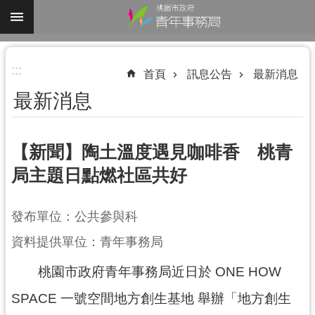
跳到主要內容區塊
進
:::
階
首頁
訊息公告
最新消息
搜
最新消息
尋
【新聞】陶土溫度遇見咖啡香 桃青
局主題日點燃社區共好
認
識
我
發布單位：公共參與科
們
資料提供單位：青年事務局
業
桃園市政府青年事務局近日於 ONE HOW
務
資
SPACE 一號空間地方創生基地 舉辦「地方創生
訊