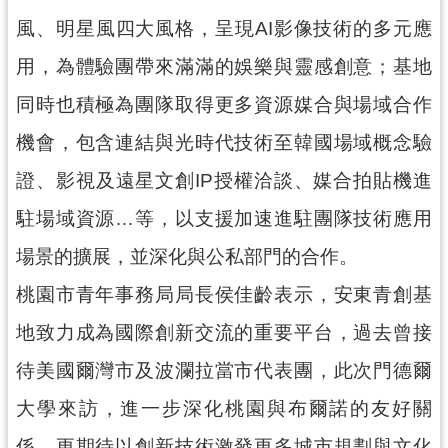
導
風、明星風四大風格，呈現AI影像技術的多元應
覽
用，為體驗團帶來滿滿的娛樂與靈感創意；基地
市
同時也積極為團隊取得更多資源媒合與場域合作
政
信
機會，包含連結與光時代技術至韓國場域概念驗
箱
證、影視及遠星文創IP授權洽談、媒合拍貼機進
桃
駐場域資源…等，以支援加速進駐團隊技術應用
園
市
場景的擴展，並深化與公私部門的合作。
政
桃園市青年事務局局長侯佳齡表示，安東青創基
府
地致力成為國際創新交流的重要平台，過去曾接
隱
私
待美國爾灣市及波瀾拉當市代表團，此次門德爾
權
大學來訪，進一步深化桃園與布爾諾的友好關
政
策
係，更期待以創新技術激發更多城市規劃與文化