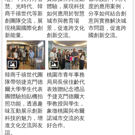
慧、光時代、韓
體驗，展現科技
度的應用案例，
商千禧世代等新
如何應用於智慧
分享如何結合創
創團隊交流，展
城市與教育場
意與實務解決城
現桃園國際化創
景，促進跨文化
市問題，促進跨
新能量。
創新交流。
國創新交流。
韓商千禧世代團
桃園市青年事務
隊帶領捷克門德
局局長侯佳齡代
爾大學學生代表
表致贈紀念禮品
團體驗拍貼機拍
予捷克門德爾大
照功能，透過趣
學教授與學生，
味互動展示創新
象徵桃園與布爾
科技的魅力，增
諾城市交流的友
進文化交流與友
好合作。
誼。