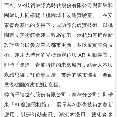
紹
而A、VR技術團隊光時代股份有限公司與鄭采和
相
團隊則共同導覽「桃園城市改造實驗室」，在安
關
連
東青創基地的支持下，成功整合虛實技術，以桃
結
園市立美術館新建工程為案例，示範如何把創新
政
設計與公民參與帶入都市更新，並以虛實整合技
府
資
術，運用光時代的光標籤定位與 AR 互動裝置，
訊
即時「走進」青埔特區的未來城市，結合人本與
公
開
永續思維，打造更宜居、友善的城市環境，全面
展現桃園的城市創新藍圖。
回
首
韓商千禧世代股份有限公司（臺灣分公司）則帶
頁
來「AI 魔法照相館」，展示其AI影像技術的創新
網
應用，以夢幻動畫風、潮流韓漫風、藝術肖像
站