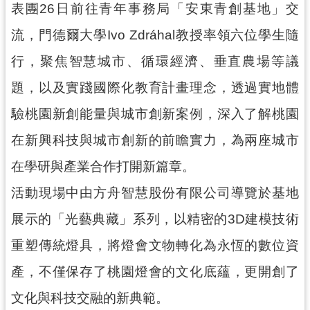
表團26日前往青年事務局「安東青創基地」交
訊
流，門德爾大學Ivo Zdráhal教授率領六位學生隨
息
公
行，聚焦智慧城市、循環經濟、垂直農場等議
告
題，以及實踐國際化教育計畫理念，透過實地體
便
驗桃園新創能量與城市創新案例，深入了解桃園
民
服
在新興科技與城市創新的前瞻實力，為兩座城市
務
在學研與產業合作打開新篇章。
桃
活動現場中由方舟智慧股份有限公司導覽於基地
青
資
展示的「光藝典藏」系列，以精密的3D建模技術
源
重塑傳統燈具，將燈會文物轉化為永恆的數位資
基
產，不僅保存了桃園燈會的文化底蘊，更開創了
地
介
文化與科技交融的新典範。