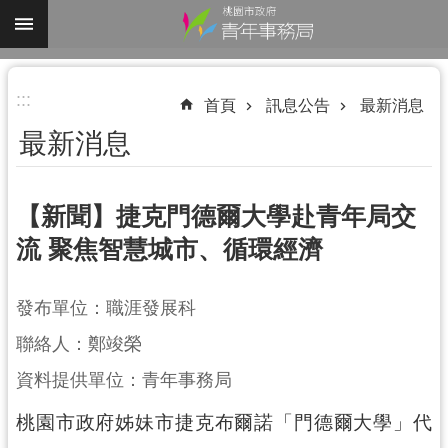
跳到主要內容區塊
進
:::
階
首頁
訊息公告
最新消息
搜
最新消息
尋
【新聞】捷克門德爾大學赴青年局交
流 聚焦智慧城市、循環經濟
認
識
我
發布單位：職涯發展科
們
聯絡人：鄭竣榮
業
資料提供單位：青年事務局
務
資
桃園市政府姊妹市捷克布爾諾「門德爾大學」代
訊