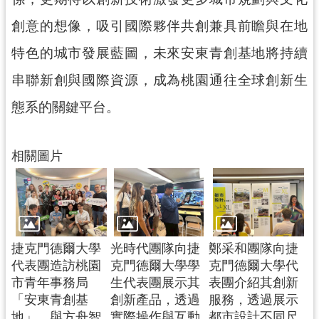
網
創意的想像，吸引國際夥伴共創兼具前瞻與在地
站
特色的城市發展藍圖，未來安東青創基地將持續
安
全
串聯新創與國際資源，成為桃園通往全球創新生
政
態系的關鍵平台。
策
政
府
相關圖片
網
站
資
料
開
捷克門德爾大學
光時代團隊向捷
鄭采和團隊向捷
放
代表團造訪桃園
克門德爾大學學
克門德爾大學代
宣
市青年事務局
生代表團展示其
表團介紹其創新
告
「安東青創基
創新產品，透過
服務，透過展示
地」，與方舟智
實際操作與互動
都市設計不同尺